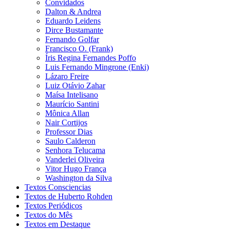
Convidados
Dalton & Andrea
Eduardo Leidens
Dirce Bustamante
Fernando Golfar
Francisco O. (Frank)
Íris Regina Fernandes Poffo
Luis Fernando Mingrone (Enki)
Lázaro Freire
Luiz Otávio Zahar
Maísa Intelisano
Maurício Santini
Mônica Allan
Nair Cortijos
Professor Dias
Saulo Calderon
Senhora Telucama
Vanderlei Oliveira
Vitor Hugo França
Washington da Silva
Textos Consciencias
Textos de Huberto Rohden
Textos Periódicos
Textos do Mês
Textos em Destaque