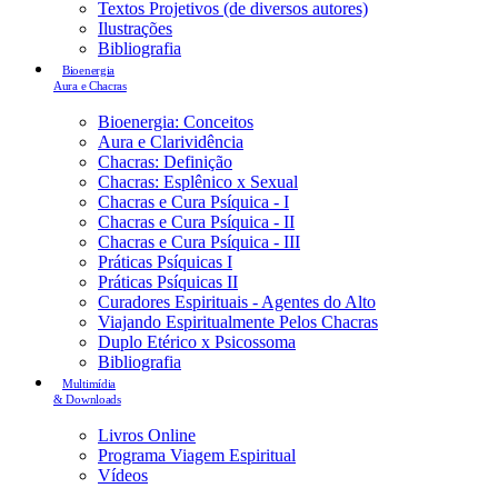
Textos Projetivos (de diversos autores)
Ilustrações
Bibliografia
Bioenergia
Aura e Chacras
Bioenergia: Conceitos
Aura e Clarividência
Chacras: Definição
Chacras: Esplênico x Sexual
Chacras e Cura Psíquica - I
Chacras e Cura Psíquica - II
Chacras e Cura Psíquica - III
Práticas Psíquicas I
Práticas Psíquicas II
Curadores Espirituais - Agentes do Alto
Viajando Espiritualmente Pelos Chacras
Duplo Etérico x Psicossoma
Bibliografia
Multimídia
& Downloads
Livros Online
Programa Viagem Espiritual
Vídeos