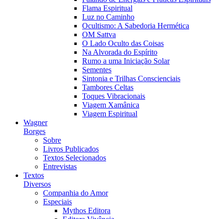
Flama Espiritual
Luz no Caminho
Ocultismo: A Sabedoria Hermética
OM Sattva
O Lado Oculto das Coisas
Na Alvorada do Espírito
Rumo a uma Iniciação Solar
Sementes
Sintonia e Trilhas Conscienciais
Tambores Celtas
Toques Vibracionais
Viagem Xamânica
Viagem Espiritual
Wagner
Borges
Sobre
Livros Publicados
Textos Selecionados
Entrevistas
Textos
Diversos
Companhia do Amor
Especiais
Mythos Editora