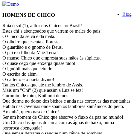
Blog
HOMENS DE CHICO
Raia o sol (1), a flor dos Chicos no Brasil!
Estes chi´s abençoados que varrem os males do país!
O Chico da selva e da mata.
O olheiro que escuta a floresta.
O guardião e o gnomo de Deus.
O pai e o filho da Mãe-Terra!
O manso Chico que empresta suas mãos às súplicas.
O quase cego que enxerga quase tudo!
O ignóbil mais que letrado.
O escriba do além.
O carteiro e o poeta divino!
Tantos Chicos que até me lembro de Assis.
Mais um "Chi" (2) que assim a Luz se fez!
Curumim de mim, Kuthumi de nós.
Que dorme no dorso dos bichos e anda nas corcovas das montanhas.
Habita nas cavernas onde soam os tambores xamânicos do peito.
Amanhã, quero nascer Chico!
Ser um homem de Chico que absorve o fluxo da paz no mundo!
Um Chico das águas de cima com as águas de baixo, numa
pororoca abençoada!
Que jamais derrama o sangue num cálice de sombras.