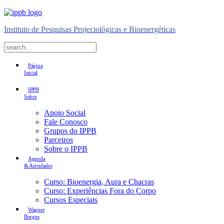
Instituto de Pesquisas Projeciológicas e Bioenergéticas
Página
Inicial
IPPB
Sobre
Apoio Social
Fale Conosco
Grupos do IPPB
Parceiros
Sobre o IPPB
Agenda
& Atividades
Curso: Bioenergia, Aura e Chacras
Curso: Experiências Fora do Corpo
Cursos Especiais
Wagner
Borges