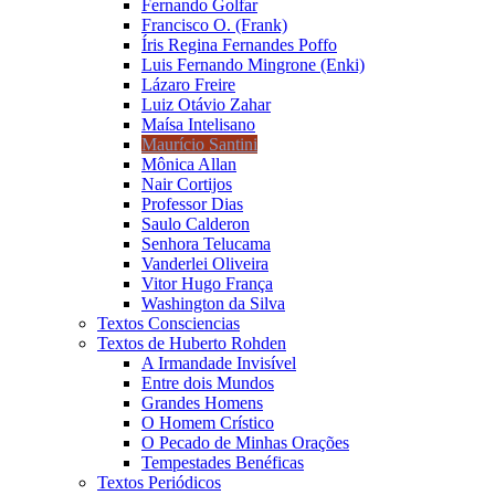
Fernando Golfar
Francisco O. (Frank)
Íris Regina Fernandes Poffo
Luis Fernando Mingrone (Enki)
Lázaro Freire
Luiz Otávio Zahar
Maísa Intelisano
Maurício Santini
Mônica Allan
Nair Cortijos
Professor Dias
Saulo Calderon
Senhora Telucama
Vanderlei Oliveira
Vitor Hugo França
Washington da Silva
Textos Consciencias
Textos de Huberto Rohden
A Irmandade Invisível
Entre dois Mundos
Grandes Homens
O Homem Crístico
O Pecado de Minhas Orações
Tempestades Benéficas
Textos Periódicos