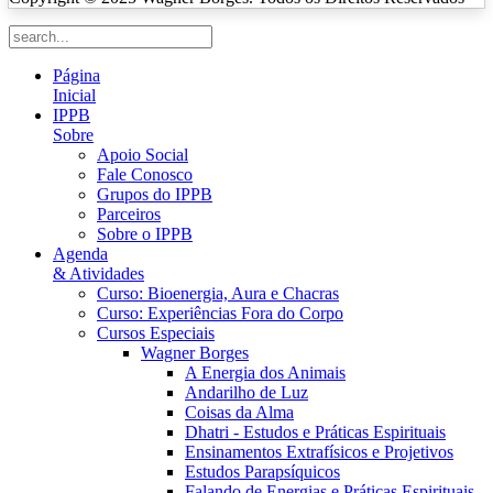
Página
Inicial
IPPB
Sobre
Apoio Social
Fale Conosco
Grupos do IPPB
Parceiros
Sobre o IPPB
Agenda
& Atividades
Curso: Bioenergia, Aura e Chacras
Curso: Experiências Fora do Corpo
Cursos Especiais
Wagner Borges
A Energia dos Animais
Andarilho de Luz
Coisas da Alma
Dhatri - Estudos e Práticas Espirituais
Ensinamentos Extrafísicos e Projetivos
Estudos Parapsíquicos
Falando de Energias e Práticas Espirituais