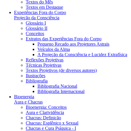
Textos do Mês
Textos em Destaque
Experiências Fora do Corpo
Projeção da Consciência
Glossário I
Glossário II
Conceitos
Extratos das Experiências Fora do Corpo
Pequeno Recado aos Projetores Astrais
Veículos da Alma
A Projeção da Consciência e Lucidez Extrafísica
Reflexões Projetivas
Técnicas Projetivas
Textos Projetivos (de diversos autores)
Ilustrações
Bibliografia
Bibliografia Nacional
Bibliografia Internacional
Bioenergia
Aura e Chacras
Bioenergia: Conceitos
Aura e Clarividência
Chacras: Definição
Chacras: Esplênico x Sexual
Chacras e Cura Psíquica - I