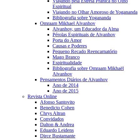
Viajando pela Estrela Prânica no Olho
Espiritual
Viajando no Olhar Amoroso de Yogananda
Bibliografia sobre Yogananda
Omraam Mikhael Aïvanhov
Aïvanhov, um Educador da Alma
Pérolas Espirituais de Aïvanhov
Porta do Amor
Causas e Poderes
Pequeno Recado Reencarnatório
Mago Branco
Espiritualidade
Bibliografia sobre Omraam Mikhaël
Aïvanhov
Pensamentos Diários de Aïvanhov
Ano de 2014
Ano de 2015
Revista Online
Afonso Santovito
Benedicto Cohen
Chrys Altran
Convidados
Dalton & Andrea
Eduardo Leidens
Dirce Bustamante