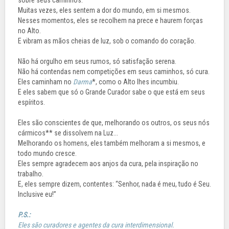
sobre seus caminhos.
Muitas vezes, eles sentem a dor do mundo, em si mesmos.
Nesses momentos, eles se recolhem na prece e haurem forças
no Alto.
E vibram as mãos cheias de luz, sob o comando do coração.
Não há orgulho em seus rumos, só satisfação serena.
Não há contendas nem competições em seus caminhos, só cura.
Eles caminham no
Darma
*, como o Alto lhes incumbiu.
E eles sabem que só o Grande Curador sabe o que está em seus
espíritos.
Eles são conscientes de que, melhorando os outros, os seus nós
cármicos** se dissolvem na Luz...
Melhorando os homens, eles também melhoram a si mesmos, e
todo mundo cresce.
Eles sempre agradecem aos anjos da cura, pela inspiração no
trabalho.
E, eles sempre dizem, contentes: “Senhor, nada é meu, tudo é Seu.
Inclusive eu!”
P.S.:
Eles são curadores e agentes da cura interdimensional.