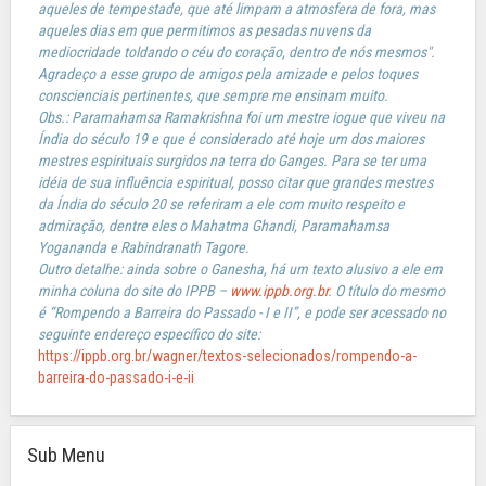
aqueles de tempestade, que até limpam a atmosfera de fora, mas
aqueles dias em que permitimos as pesadas nuvens da
mediocridade toldando o céu do coração, dentro de nós mesmos".
Agradeço a esse grupo de amigos pela amizade e pelos toques
conscienciais pertinentes, que sempre me ensinam muito.
Obs.: Paramahamsa Ramakrishna foi um mestre iogue que viveu na
Índia do século 19 e que é considerado até hoje um dos maiores
mestres espirituais surgidos na terra do Ganges. Para se ter uma
idéia de sua influência espiritual, posso citar que grandes mestres
da Índia do século 20 se referiram a ele com muito respeito e
admiração, dentre eles o Mahatma Ghandi, Paramahamsa
Yogananda e Rabindranath Tagore.
Outro detalhe: ainda sobre o Ganesha, há um texto alusivo a ele em
minha coluna do site do IPPB –
www.ippb.org.br
. O título do mesmo
é “Rompendo a Barreira do Passado - I e II”, e pode ser acessado no
seguinte endereço específico do site:
https://ippb.org.br/wagner/textos-selecionados/rompendo-a-
barreira-do-passado-i-e-ii
Sub Menu