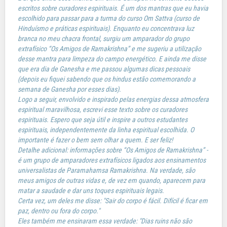
escritos sobre curadores espirituais. É um dos mantras que eu havia
escolhido para passar para a turma do curso Om Sattva (curso de
Hinduísmo e práticas espirituais). Enquanto eu concentrava luz
branca no meu chacra frontal, surgiu um amparador do grupo
extrafísico “Os Amigos de Ramakrishna” e me sugeriu a utilização
desse mantra para limpeza do campo energético. E ainda me disse
que era dia de Ganesha e me passou algumas dicas pessoais
(depois eu fiquei sabendo que os hindus estão comemorando a
semana de Ganesha por esses dias).
Logo a seguir, envolvido e inspirado pelas energias dessa atmosfera
espiritual maravilhosa, escrevi esse texto sobre os curadores
espirituais. Espero que seja útil e inspire a outros estudantes
espirituais, independentemente da linha espiritual escolhida. O
importante é fazer o bem sem olhar a quem. E ser feliz!
Detalhe adicional: informações sobre “Os Amigos de Ramakrishna” -
é um grupo de amparadores extrafísicos ligados aos ensinamentos
universalistas de Paramahamsa Ramakrishna. Na verdade, são
meus amigos de outras vidas e, de vez em quando, aparecem para
matar a saudade e dar uns toques espirituais legais.
Certa vez, um deles me disse: "Sair do corpo é fácil. Difícil é ficar em
paz, dentro ou fora do corpo."
Eles também me ensinaram essa verdade: "Dias ruins não são