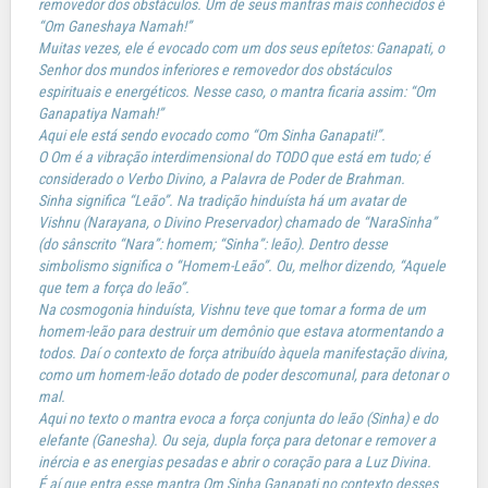
removedor dos obstáculos. Um de seus mantras mais conhecidos é
“Om Ganeshaya Namah!”
Muitas vezes, ele é evocado com um dos seus epítetos: Ganapati, o
Senhor dos mundos inferiores e removedor dos obstáculos
espirituais e energéticos. Nesse caso, o mantra ficaria assim: “Om
Ganapatiya Namah!”
Aqui ele está sendo evocado como “Om Sinha Ganapati!”.
O Om é a vibração interdimensional do TODO que está em tudo; é
considerado o Verbo Divino, a Palavra de Poder de Brahman.
Sinha significa “Leão”. Na tradição hinduísta há um avatar de
Vishnu (Narayana, o Divino Preservador) chamado de “NaraSinha”
(do sânscrito “Nara”: homem; “Sinha”: leão). Dentro desse
simbolismo significa o “Homem-Leão”. Ou, melhor dizendo, “Aquele
que tem a força do leão”.
Na cosmogonia hinduísta, Vishnu teve que tomar a forma de um
homem-leão para destruir um demônio que estava atormentando a
todos. Daí o contexto de força atribuído àquela manifestação divina,
como um homem-leão dotado de poder descomunal, para detonar o
mal.
Aqui no texto o mantra evoca a força conjunta do leão (Sinha) e do
elefante (Ganesha). Ou seja, dupla força para detonar e remover a
inércia e as energias pesadas e abrir o coração para a Luz Divina.
É aí que entra esse mantra Om Sinha Ganapati no contexto desses