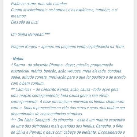
Estão na carne, mas são estrelas.
Curam invisivelmente os homens e os espíritos e, também, a si
mesmos.
Eles são da Luz!
Om Sinha Ganapati!***
Wagner Borges – apenas um pequeno vento espiritualista na Terra.
- Notas:
* Darma - do sânscrito Dharma - dever, missão, programação
existencial, mérito, benção, ação virtuosa, meta elevada, conduta
sadia, atitude correta, motivação para o que for positivo e de acordo
com o bem comum.
** Cármicas – do sânscrito Karma, ação, causa - toda ação gera
uma reação correspondente; toda causa gera o seu efeito
correspondente. A esse mecanismo universal os hindus chamaram
carma. Suas repercussões na vida dos seres e seus atos podem ser
denominados de consequências cármicas.
*** Om Sinha Ganapati - do sânscrito – esse é um mantra evocativo
de uma das divindades mais queridas dos hindus: Ganesha, o filho
de Shiva e Parvati; o deus com cabeça de elefante. É considerado o