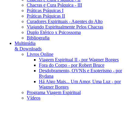
Chacras e Cura Psíquica - III
Práticas Psíquicas I
Práticas Psíquicas II
Curadores Espirituais - Agentes do Alto
Viajando Espiritualmente Pelos Chacras
Duplo Etérico x Psicossoma
Bibliografia
Multimídia
& Downloads
Livros Online
Viagem Espiritual II - por Wagner Borges
Fora do Corpo - por Robert Bruce
Desdobramento, OVNIs e Esoterismo - por
Rydana
Há Algo Mais... Um Amor, Uma Luz - por
Wagner Borges
Programa Viagem Espiritual
Vídeos