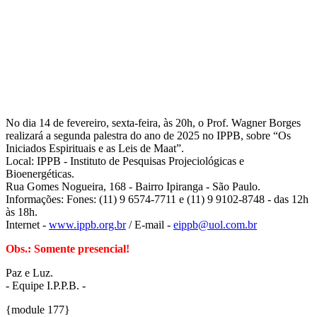
No dia 14 de fevereiro, sexta-feira, às 20h, o Prof. Wagner Borges
realizará a segunda palestra do ano de 2025 no IPPB, sobre “Os
Iniciados Espirituais e as Leis de Maat”.
Local: IPPB - Instituto de Pesquisas Projeciológicas e
Bioenergéticas.
Rua Gomes Nogueira, 168 - Bairro Ipiranga - São Paulo.
Informações: Fones: (11) 9 6574-7711 e (11) 9 9102-8748 - das 12h
às 18h.
Internet -
www.ippb.org.br
/ E-mail -
eippb@uol.com.br
Obs.: Somente presencial!
Paz e Luz.
- Equipe I.P.P.B. -
{module 177}