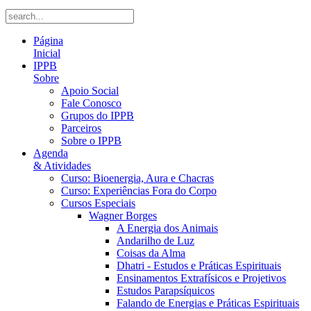
Página
Inicial
IPPB
Sobre
Apoio Social
Fale Conosco
Grupos do IPPB
Parceiros
Sobre o IPPB
Agenda
& Atividades
Curso: Bioenergia, Aura e Chacras
Curso: Experiências Fora do Corpo
Cursos Especiais
Wagner Borges
A Energia dos Animais
Andarilho de Luz
Coisas da Alma
Dhatri - Estudos e Práticas Espirituais
Ensinamentos Extrafísicos e Projetivos
Estudos Parapsíquicos
Falando de Energias e Práticas Espirituais