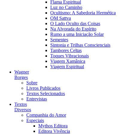
Flama Espiritual
Luz no Caminho
Ocultismo: A Sabedoria Hermética
OM Sattva
O Lado Oculto das Coisas
Na Alvorada do Espírito
Rumo a uma Iniciação Solar
Sementes
Sintonia e Trilhas Conscienciais
Tambores Celtas
Toques Vibracionais
Viagem Xamânica
Viagem Espiritual
Wagner
Borges
Sobre
Livros Publicados
Textos Selecionados
Entrevistas
Textos
Diversos
Companhia do Amor
Especiais
Mythos Editora
Editora Vivência