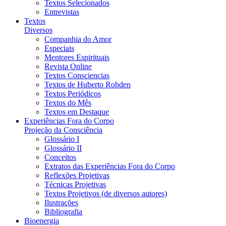
Textos Selecionados
Entrevistas
Textos
Diversos
Companhia do Amor
Especiais
Mentores Espirituais
Revista Online
Textos Consciencias
Textos de Huberto Rohden
Textos Periódicos
Textos do Mês
Textos em Destaque
Experiências Fora do Corpo
Projeção da Consciência
Glossário I
Glossário II
Conceitos
Extratos das Experiências Fora do Corpo
Reflexões Projetivas
Técnicas Projetivas
Textos Projetivos (de diversos autores)
Ilustrações
Bibliografia
Bioenergia