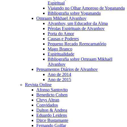
Espiritual
Viajando no Olhar Amoroso de Yogananda
Bibliografia sobre Yogananda
Omraam Mikhael Aïvanhov
Aïvanhov, um Educador da Alma
Pérolas Espirituais de Aïvanhov
Porta do Amor
Causas e Poderes
Pequeno Recado Reencarnatório
Mago Branco
Espiritualidade
Bibliografia sobre Omraam Mikhaël
Aïvanhov
Pensamentos Diários de Aïvanhov
Ano de 2014
Ano de 2015
Revista Online
Afonso Santovito
Benedicto Cohen
Chrys Altran
Convidados
Dalton & Andrea
Eduardo Leidens
Dirce Bustamante
Fernando Golfar