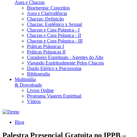
Aura e Chacras
Bioenergia: Conceitos
Aura e Clarividência
Chacras: Definição
Chacras: Esplênico x Sexual
Chacras e Cura Psíquica - I
Chacras e Cura Psíquica - II
Chacras e Cura Psíquica - III
Práticas Psíquicas I
Práticas Psíquicas II
Curadores Espirituais - Agentes do Alto
Viajando Espiritualmente Pelos Chacras
Duplo Etérico x Psicossoma
Bibliografia
Multimídia
& Downloads
Livros Online
Programa Viagem Espiritual
Vídeos
Blog
Palestra Presencial Gratuita no IPPB –