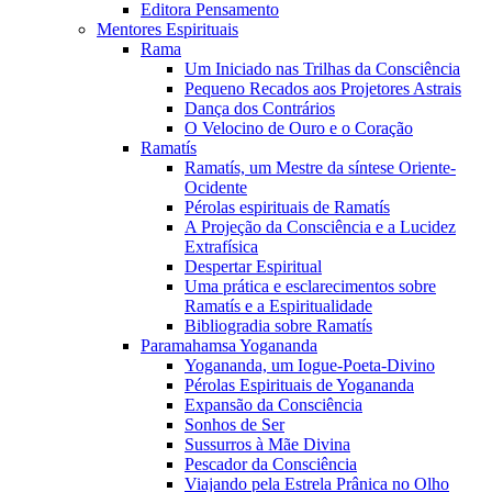
Editora Pensamento
Mentores Espirituais
Rama
Um Iniciado nas Trilhas da Consciência
Pequeno Recados aos Projetores Astrais
Dança dos Contrários
O Velocino de Ouro e o Coração
Ramatís
Ramatís, um Mestre da síntese Oriente-
Ocidente
Pérolas espirituais de Ramatís
A Projeção da Consciência e a Lucidez
Extrafísica
Despertar Espiritual
Uma prática e esclarecimentos sobre
Ramatís e a Espiritualidade
Bibliogradia sobre Ramatís
Paramahamsa Yogananda
Yogananda, um Iogue-Poeta-Divino
Pérolas Espirituais de Yogananda
Expansão da Consciência
Sonhos de Ser
Sussurros à Mãe Divina
Pescador da Consciência
Viajando pela Estrela Prânica no Olho