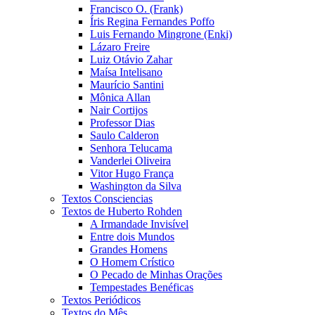
Francisco O. (Frank)
Íris Regina Fernandes Poffo
Luis Fernando Mingrone (Enki)
Lázaro Freire
Luiz Otávio Zahar
Maísa Intelisano
Maurício Santini
Mônica Allan
Nair Cortijos
Professor Dias
Saulo Calderon
Senhora Telucama
Vanderlei Oliveira
Vitor Hugo França
Washington da Silva
Textos Consciencias
Textos de Huberto Rohden
A Irmandade Invisível
Entre dois Mundos
Grandes Homens
O Homem Crístico
O Pecado de Minhas Orações
Tempestades Benéficas
Textos Periódicos
Textos do Mês