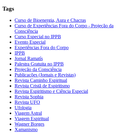
Tags
Curso de Bioenergia, Aura e Chacras
Curso de Experiências Fora do Corpo - Projeção da
Consciência
Curso Especial no IPPB
Evento Especial
Experiências Fora do Corpo
IPPB
Jornal Ramatís
Palestra Gratuita no IPPB
Projeção da Consciência
Publicações (Jornais e Revistas)
Revista Caminho Espiritual
Revista Cristã de Espiritismo
Revista Espiritismo e Ciência Especial
Revista Sophia
Revista UFO
Ufologia
Viagem Astral
Viagem Espiritual
Wagner Borges
Xamanismo