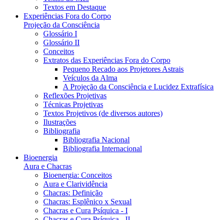
Textos em Destaque
Experiências Fora do Corpo
Projeção da Consciência
Glossário I
Glossário II
Conceitos
Extratos das Experiências Fora do Corpo
Pequeno Recado aos Projetores Astrais
Veículos da Alma
A Projeção da Consciência e Lucidez Extrafísica
Reflexões Projetivas
Técnicas Projetivas
Textos Projetivos (de diversos autores)
Ilustrações
Bibliografia
Bibliografia Nacional
Bibliografia Internacional
Bioenergia
Aura e Chacras
Bioenergia: Conceitos
Aura e Clarividência
Chacras: Definição
Chacras: Esplênico x Sexual
Chacras e Cura Psíquica - I
Chacras e Cura Psíquica - II