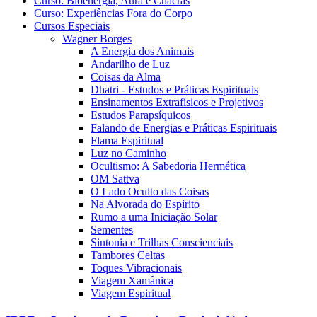
Curso: Bioenergia, Aura e Chacras
Curso: Experiências Fora do Corpo
Cursos Especiais
Wagner Borges
A Energia dos Animais
Andarilho de Luz
Coisas da Alma
Dhatri - Estudos e Práticas Espirituais
Ensinamentos Extrafísicos e Projetivos
Estudos Parapsíquicos
Falando de Energias e Práticas Espirituais
Flama Espiritual
Luz no Caminho
Ocultismo: A Sabedoria Hermética
OM Sattva
O Lado Oculto das Coisas
Na Alvorada do Espírito
Rumo a uma Iniciação Solar
Sementes
Sintonia e Trilhas Conscienciais
Tambores Celtas
Toques Vibracionais
Viagem Xamânica
Viagem Espiritual