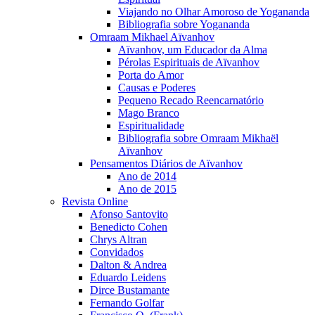
Viajando no Olhar Amoroso de Yogananda
Bibliografia sobre Yogananda
Omraam Mikhael Aïvanhov
Aïvanhov, um Educador da Alma
Pérolas Espirituais de Aïvanhov
Porta do Amor
Causas e Poderes
Pequeno Recado Reencarnatório
Mago Branco
Espiritualidade
Bibliografia sobre Omraam Mikhaël
Aïvanhov
Pensamentos Diários de Aïvanhov
Ano de 2014
Ano de 2015
Revista Online
Afonso Santovito
Benedicto Cohen
Chrys Altran
Convidados
Dalton & Andrea
Eduardo Leidens
Dirce Bustamante
Fernando Golfar