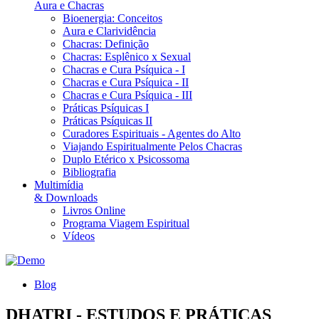
Aura e Chacras
Bioenergia: Conceitos
Aura e Clarividência
Chacras: Definição
Chacras: Esplênico x Sexual
Chacras e Cura Psíquica - I
Chacras e Cura Psíquica - II
Chacras e Cura Psíquica - III
Práticas Psíquicas I
Práticas Psíquicas II
Curadores Espirituais - Agentes do Alto
Viajando Espiritualmente Pelos Chacras
Duplo Etérico x Psicossoma
Bibliografia
Multimídia
& Downloads
Livros Online
Programa Viagem Espiritual
Vídeos
Blog
DHATRI - ESTUDOS E PRÁTICAS