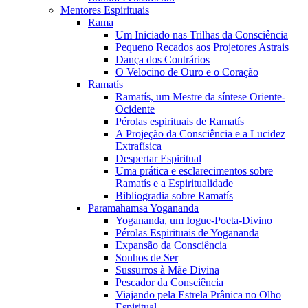
Mentores Espirituais
Rama
Um Iniciado nas Trilhas da Consciência
Pequeno Recados aos Projetores Astrais
Dança dos Contrários
O Velocino de Ouro e o Coração
Ramatís
Ramatís, um Mestre da síntese Oriente-
Ocidente
Pérolas espirituais de Ramatís
A Projeção da Consciência e a Lucidez
Extrafísica
Despertar Espiritual
Uma prática e esclarecimentos sobre
Ramatís e a Espiritualidade
Bibliogradia sobre Ramatís
Paramahamsa Yogananda
Yogananda, um Iogue-Poeta-Divino
Pérolas Espirituais de Yogananda
Expansão da Consciência
Sonhos de Ser
Sussurros à Mãe Divina
Pescador da Consciência
Viajando pela Estrela Prânica no Olho
Espiritual