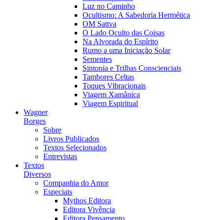
Luz no Caminho
Ocultismo: A Sabedoria Hermética
OM Sattva
O Lado Oculto das Coisas
Na Alvorada do Espírito
Rumo a uma Iniciação Solar
Sementes
Sintonia e Trilhas Conscienciais
Tambores Celtas
Toques Vibracionais
Viagem Xamânica
Viagem Espiritual
Wagner
Borges
Sobre
Livros Publicados
Textos Selecionados
Entrevistas
Textos
Diversos
Companhia do Amor
Especiais
Mythos Editora
Editora Vivência
Editora Pensamento