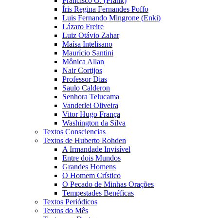
Francisco O. (Frank)
Íris Regina Fernandes Poffo
Luis Fernando Mingrone (Enki)
Lázaro Freire
Luiz Otávio Zahar
Maísa Intelisano
Maurício Santini
Mônica Allan
Nair Cortijos
Professor Dias
Saulo Calderon
Senhora Telucama
Vanderlei Oliveira
Vitor Hugo França
Washington da Silva
Textos Consciencias
Textos de Huberto Rohden
A Irmandade Invisível
Entre dois Mundos
Grandes Homens
O Homem Crístico
O Pecado de Minhas Orações
Tempestades Benéficas
Textos Periódicos
Textos do Mês