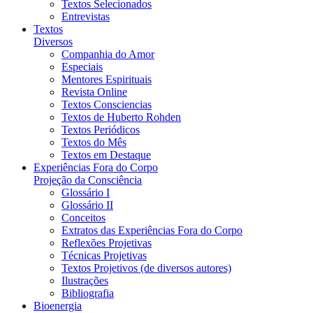
Textos Selecionados
Entrevistas
Textos
Diversos
Companhia do Amor
Especiais
Mentores Espirituais
Revista Online
Textos Consciencias
Textos de Huberto Rohden
Textos Periódicos
Textos do Mês
Textos em Destaque
Experiências Fora do Corpo
Projeção da Consciência
Glossário I
Glossário II
Conceitos
Extratos das Experiências Fora do Corpo
Reflexões Projetivas
Técnicas Projetivas
Textos Projetivos (de diversos autores)
Ilustrações
Bibliografia
Bioenergia