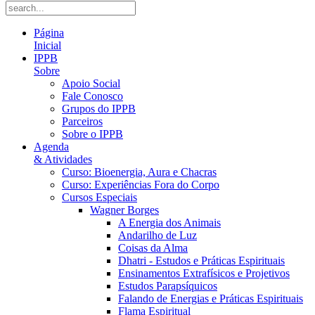
Página
Inicial
IPPB
Sobre
Apoio Social
Fale Conosco
Grupos do IPPB
Parceiros
Sobre o IPPB
Agenda
& Atividades
Curso: Bioenergia, Aura e Chacras
Curso: Experiências Fora do Corpo
Cursos Especiais
Wagner Borges
A Energia dos Animais
Andarilho de Luz
Coisas da Alma
Dhatri - Estudos e Práticas Espirituais
Ensinamentos Extrafísicos e Projetivos
Estudos Parapsíquicos
Falando de Energias e Práticas Espirituais
Flama Espiritual