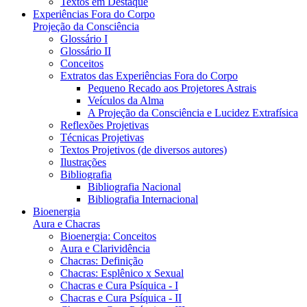
Textos em Destaque
Experiências Fora do Corpo
Projeção da Consciência
Glossário I
Glossário II
Conceitos
Extratos das Experiências Fora do Corpo
Pequeno Recado aos Projetores Astrais
Veículos da Alma
A Projeção da Consciência e Lucidez Extrafísica
Reflexões Projetivas
Técnicas Projetivas
Textos Projetivos (de diversos autores)
Ilustrações
Bibliografia
Bibliografia Nacional
Bibliografia Internacional
Bioenergia
Aura e Chacras
Bioenergia: Conceitos
Aura e Clarividência
Chacras: Definição
Chacras: Esplênico x Sexual
Chacras e Cura Psíquica - I
Chacras e Cura Psíquica - II