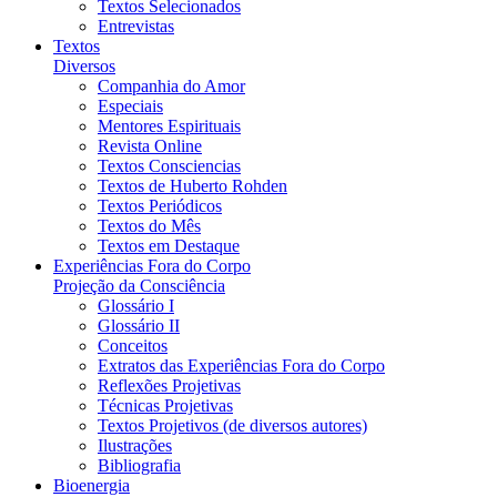
Textos Selecionados
Entrevistas
Textos
Diversos
Companhia do Amor
Especiais
Mentores Espirituais
Revista Online
Textos Consciencias
Textos de Huberto Rohden
Textos Periódicos
Textos do Mês
Textos em Destaque
Experiências Fora do Corpo
Projeção da Consciência
Glossário I
Glossário II
Conceitos
Extratos das Experiências Fora do Corpo
Reflexões Projetivas
Técnicas Projetivas
Textos Projetivos (de diversos autores)
Ilustrações
Bibliografia
Bioenergia