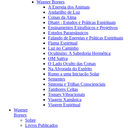
Wagner Borges
A Energia dos Animais
Andarilho de Luz
Coisas da Alma
Dhatri - Estudos e Práticas Espirituais
Ensinamentos Extrafísicos e Projetivos
Estudos Parapsíquicos
Falando de Energias e Práticas Espirituais
Flama Espiritual
Luz no Caminho
Ocultismo: A Sabedoria Hermética
OM Sattva
O Lado Oculto das Coisas
Na Alvorada do Espírito
Rumo a uma Iniciação Solar
Sementes
Sintonia e Trilhas Conscienciais
Tambores Celtas
Toques Vibracionais
Viagem Xamânica
Viagem Espiritual
Wagner
Borges
Sobre
Livros Publicados