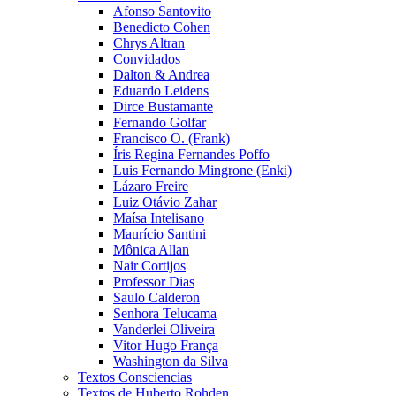
Afonso Santovito
Benedicto Cohen
Chrys Altran
Convidados
Dalton & Andrea
Eduardo Leidens
Dirce Bustamante
Fernando Golfar
Francisco O. (Frank)
Íris Regina Fernandes Poffo
Luis Fernando Mingrone (Enki)
Lázaro Freire
Luiz Otávio Zahar
Maísa Intelisano
Maurício Santini
Mônica Allan
Nair Cortijos
Professor Dias
Saulo Calderon
Senhora Telucama
Vanderlei Oliveira
Vitor Hugo França
Washington da Silva
Textos Consciencias
Textos de Huberto Rohden