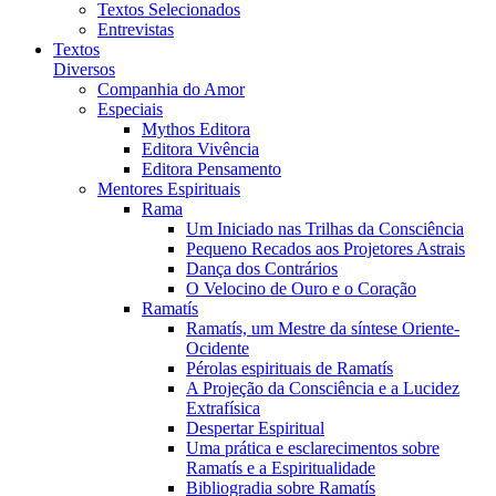
Textos Selecionados
Entrevistas
Textos
Diversos
Companhia do Amor
Especiais
Mythos Editora
Editora Vivência
Editora Pensamento
Mentores Espirituais
Rama
Um Iniciado nas Trilhas da Consciência
Pequeno Recados aos Projetores Astrais
Dança dos Contrários
O Velocino de Ouro e o Coração
Ramatís
Ramatís, um Mestre da síntese Oriente-
Ocidente
Pérolas espirituais de Ramatís
A Projeção da Consciência e a Lucidez
Extrafísica
Despertar Espiritual
Uma prática e esclarecimentos sobre
Ramatís e a Espiritualidade
Bibliogradia sobre Ramatís