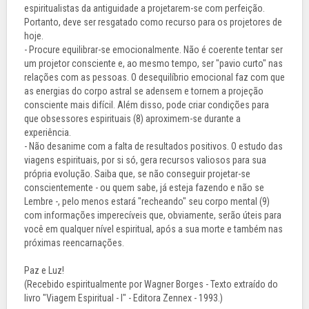
espiritualistas da antiguidade a projetarem-se com perfeição.
Portanto, deve ser resgatado como recurso para os projetores de
hoje.
- Procure equilibrar-se emocionalmente. Não é coerente tentar ser
um projetor consciente e, ao mesmo tempo, ser "pavio curto" nas
relações com as pessoas. O desequilíbrio emocional faz com que
as energias do corpo astral se adensem e tornem a projeção
consciente mais difícil. Além disso, pode criar condições para
que obsessores espirituais (8) aproximem-se durante a
experiência.
- Não desanime com a falta de resultados positivos. O estudo das
viagens espirituais, por si só, gera recursos valiosos para sua
própria evolução. Saiba que, se não conseguir projetar-se
conscientemente - ou quem sabe, já esteja fazendo e não se
Lembre -, pelo menos estará "recheando" seu corpo mental (9)
com informações imperecíveis que, obviamente, serão úteis para
você em qualquer nível espiritual, após a sua morte e também nas
próximas reencarnações.
Paz e Luz!
(Recebido espiritualmente por Wagner Borges - Texto extraído do
livro "Viagem Espiritual - I" - Editora Zennex - 1993.)