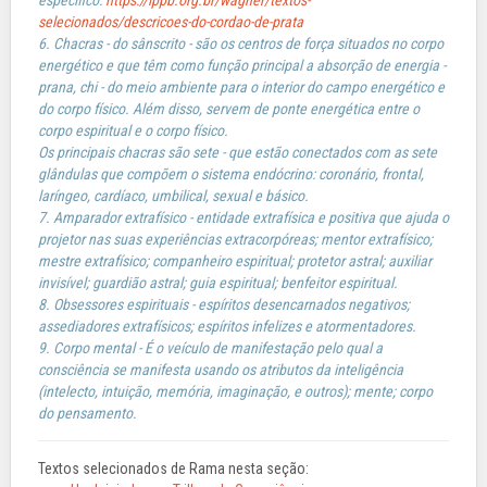
específico:
https://ippb.org.br/wagner/textos-
selecionados/descricoes-do-cordao-de-prata
6. Chacras - do sânscrito - são os centros de força situados no corpo
energético e que têm como função principal a absorção de energia -
prana, chi - do meio ambiente para o interior do campo energético e
do corpo físico. Além disso, servem de ponte energética entre o
corpo espiritual e o corpo físico.
Os principais chacras são sete - que estão conectados com as sete
glândulas que compõem o sistema endócrino: coronário, frontal,
laríngeo, cardíaco, umbilical, sexual e básico.
7. Amparador extrafísico - entidade extrafísica e positiva que ajuda o
projetor nas suas experiências extracorpóreas; mentor extrafísico;
mestre extrafísico; companheiro espiritual; protetor astral; auxiliar
invisível; guardião astral; guia espiritual; benfeitor espiritual.
8. Obsessores espirituais - espíritos desencarnados negativos;
assediadores extrafísicos; espíritos infelizes e atormentadores.
9. Corpo mental - É o veículo de manifestação pelo qual a
consciência se manifesta usando os atributos da inteligência
(intelecto, intuição, memória, imaginação, e outros); mente; corpo
do pensamento.
Textos selecionados de Rama nesta seção: