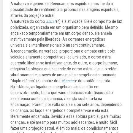
A natureza é generosa. Reencarna os espíritos, mas lhe dá a
possibilidade de ventilarem a si próprios nas aragens espirituais,
através da projeção astral.
A natureza do corpo
astral
(4) é a atividade. Ele é composto de luz
polarizada, organizada em um organismo bem definido. Mesmo
encaixado temporariamente em um corpo denso, ele anseia
instintivamente pela liberdade. As correntes energéticas
universais e interdimensionais o atraem continuamente.
A reencarnação, na verdade, proporciona o embate entre dois
veículos altamente competitivos: de um lado, o corpo astral
querendo libertar-se instintivamente; do outro, o corpo humano,
máquina fisiológica que depende do corpo astral, e que o retém
vibratoriamente, através de uma malha energética denominada
"duplo etérico" (5), matriz dos
chacras
e do cordão de prata.
Na infância, as ligaduras energéticas ainda estão em
desenvolvimento, tanto que vários técnicos extrafísicos dão
assistência contínua à criança, visando sustentá-la na
encarnação. Porém, por volta dos seis ou sete anos, dependendo
da criança, os laços energéticos completam-se e ela está
literalmente encarnada. Devido a essa soltura parcial, para muitas
crianças, e até mesmo para muitos adolescentes, é muito fácil
fazer uma projeção astral. Além do mais, os condicionamentos