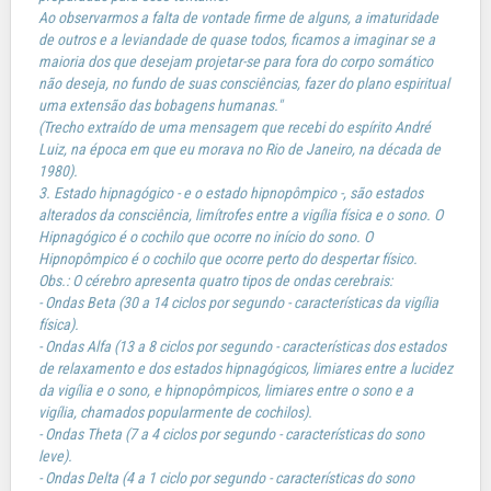
Ao observarmos a falta de vontade firme de alguns, a imaturidade
de outros e a leviandade de quase todos, ficamos a imaginar se a
maioria dos que desejam projetar-se para fora do corpo somático
não deseja, no fundo de suas consciências, fazer do plano espiritual
uma extensão das bobagens humanas."
(Trecho extraído de uma mensagem que recebi do espírito André
Luiz, na época em que eu morava no Rio de Janeiro, na década de
1980).
3. Estado hipnagógico - e o estado hipnopômpico -, são estados
alterados da consciência, limítrofes entre a vigília física e o sono. O
Hipnagógico é o cochilo que ocorre no início do sono. O
Hipnopômpico é o cochilo que ocorre perto do despertar físico.
Obs.: O cérebro apresenta quatro tipos de ondas cerebrais:
- Ondas Beta (30 a 14 ciclos por segundo - características da vigília
física).
- Ondas Alfa (13 a 8 ciclos por segundo - características dos estados
de relaxamento e dos estados hipnagógicos, limiares entre a lucidez
da vigília e o sono, e hipnopômpicos, limiares entre o sono e a
vigília, chamados popularmente de cochilos).
- Ondas Theta (7 a 4 ciclos por segundo - características do sono
leve).
- Ondas Delta (4 a 1 ciclo por segundo - características do sono