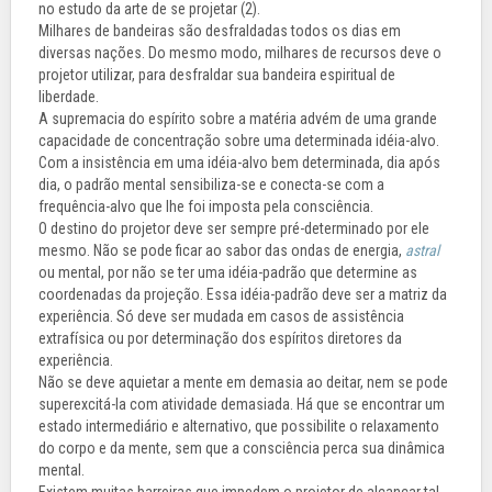
no estudo da arte de se projetar (2).
Milhares de bandeiras são desfraldadas todos os dias em
diversas nações. Do mesmo modo, milhares de recursos deve o
projetor utilizar, para desfraldar sua bandeira espiritual de
liberdade.
A supremacia do espírito sobre a matéria advém de uma grande
capacidade de concentração sobre uma determinada idéia-alvo.
Com a insistência em uma idéia-alvo bem determinada, dia após
dia, o padrão mental sensibiliza-se e conecta-se com a
frequência-alvo que lhe foi imposta pela consciência.
O destino do projetor deve ser sempre pré-determinado por ele
mesmo. Não se pode ficar ao sabor das ondas de energia,
astral
ou mental, por não se ter uma idéia-padrão que determine as
coordenadas da projeção. Essa idéia-padrão deve ser a matriz da
experiência. Só deve ser mudada em casos de assistência
extrafísica ou por determinação dos espíritos diretores da
experiência.
Não se deve aquietar a mente em demasia ao deitar, nem se pode
superexcitá-la com atividade demasiada. Há que se encontrar um
estado intermediário e alternativo, que possibilite o relaxamento
do corpo e da mente, sem que a consciência perca sua dinâmica
mental.