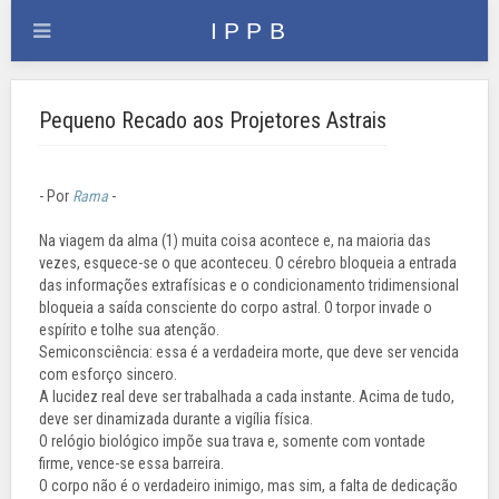
Pequeno Recado aos Projetores Astrais
- Por
Rama
-
Na viagem da alma (1) muita coisa acontece e, na maioria das
vezes, esquece-se o que aconteceu. O cérebro bloqueia a entrada
das informações extrafísicas e o condicionamento tridimensional
bloqueia a saída consciente do corpo astral. O torpor invade o
espírito e tolhe sua atenção.
Semiconsciência: essa é a verdadeira morte, que deve ser vencida
com esforço sincero.
A lucidez real deve ser trabalhada a cada instante. Acima de tudo,
deve ser dinamizada durante a vigília física.
O relógio biológico impõe sua trava e, somente com vontade
firme, vence-se essa barreira.
O corpo não é o verdadeiro inimigo, mas sim, a falta de dedicação