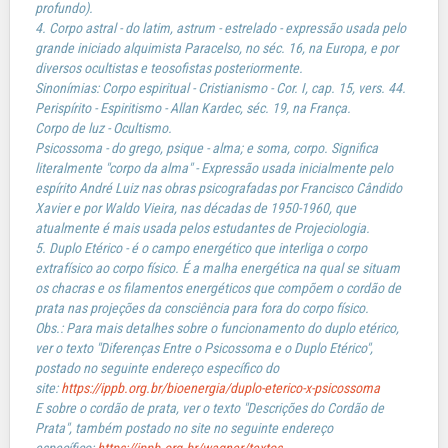
profundo).
4. Corpo astral - do latim, astrum - estrelado - expressão usada pelo
grande iniciado alquimista Paracelso, no séc. 16, na Europa, e por
diversos ocultistas e teosofistas posteriormente.
Sinonímias: Corpo espiritual - Cristianismo - Cor. I, cap. 15, vers. 44.
Perispírito - Espiritismo - Allan Kardec, séc. 19, na França.
Corpo de luz - Ocultismo.
Psicossoma - do grego, psique - alma; e soma, corpo. Significa
literalmente "corpo da alma" - Expressão usada inicialmente pelo
espírito André Luiz nas obras psicografadas por Francisco Cândido
Xavier e por Waldo Vieira, nas décadas de 1950-1960, que
atualmente é mais usada pelos estudantes de Projeciologia.
5. Duplo Etérico - é o campo energético que interliga o corpo
extrafísico ao corpo físico. É a malha energética na qual se situam
os chacras e os filamentos energéticos que compõem o cordão de
prata nas projeções da consciência para fora do corpo físico.
Obs.: Para mais detalhes sobre o funcionamento do duplo etérico,
ver o texto "Diferenças Entre o Psicossoma e o Duplo Etérico",
postado no seguinte endereço específico do
site:
https://ippb.org.br/bioenergia/duplo-eterico-x-psicossoma
E sobre o cordão de prata, ver o texto "Descrições do Cordão de
Prata", também postado no site no seguinte endereço