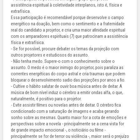
assistência espiritual à coletividade interplanos, isto é, física e
extrafísica.
Essa participação é recomendável porque desenvolve o campo
energético na doação, bem como o sentimento e a fraternidade
real do candidato a projetor, e cria uma maior afinidade espiritual
com os amparadores espirituais (7) que patrocinam a assistência
física e extrafísica.
- Se for possível, procure debater os temas da projeção com
outros projetores e estudiosos do assunto.
- Não tenha medo. Supere-o com o conhecimento sobre o
assunto. O medo é o maior inimigo do projetor, pois paraliza as
correntes energéticas do corpo astral e cria traumas que podem
bloquear o desenvolvimento sadio das projeções por anos a fio.
- Cultive o hábito salutar de ouvir boa música antes de deitar. A
música de bom nível induz o cérebro a emitir ondas alfa, o que,
naturalmente, é positivo para o projetor.
- Evite assistir filmes ou novelas antes de deitar. O cérebro fica
condicionado com a saturação de imagens e acaba gerando
sonho sobre as mesmas. Quanto maior for a cota de emoções e
perspectivas sobre a novela - principalmente se a cena vista for
de grande impacto emocional -, o noticiário ou filme -
principalmente se for de terror ou violência -, maior será o prejuízo