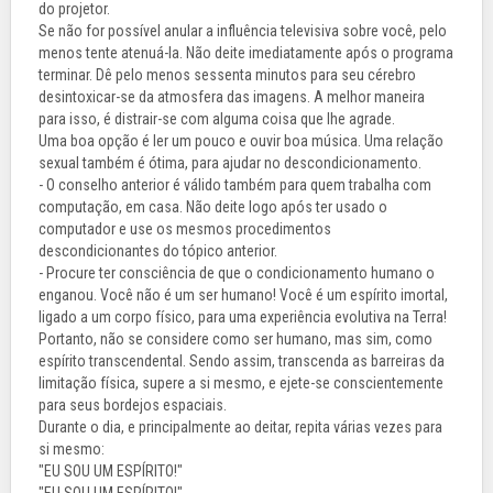
do projetor.
Se não for possível anular a influência televisiva sobre você, pelo
menos tente atenuá-la. Não deite imediatamente após o programa
terminar. Dê pelo menos sessenta minutos para seu cérebro
desintoxicar-se da atmosfera das imagens. A melhor maneira
para isso, é distrair-se com alguma coisa que lhe agrade.
Uma boa opção é ler um pouco e ouvir boa música. Uma relação
sexual também é ótima, para ajudar no descondicionamento.
- O conselho anterior é válido também para quem trabalha com
computação, em casa. Não deite logo após ter usado o
computador e use os mesmos procedimentos
descondicionantes do tópico anterior.
- Procure ter consciência de que o condicionamento humano o
enganou. Você não é um ser humano! Você é um espírito imortal,
ligado a um corpo físico, para uma experiência evolutiva na Terra!
Portanto, não se considere como ser humano, mas sim, como
espírito transcendental. Sendo assim, transcenda as barreiras da
limitação física, supere a si mesmo, e ejete-se conscientemente
para seus bordejos espaciais.
Durante o dia, e principalmente ao deitar, repita várias vezes para
si mesmo:
"EU SOU UM ESPÍRITO!"