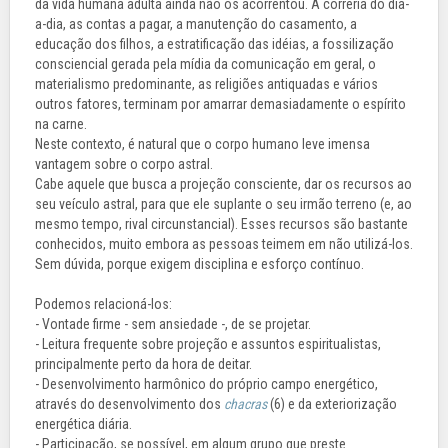
da vida humana adulta ainda não os acorrentou. A correria do dia-
a-dia, as contas a pagar, a manutenção do casamento, a
educação dos filhos, a estratificação das idéias, a fossilização
consciencial gerada pela mídia da comunicação em geral, o
materialismo predominante, as religiões antiquadas e vários
outros fatores, terminam por amarrar demasiadamente o espírito
na carne.
Neste contexto, é natural que o corpo humano leve imensa
vantagem sobre o corpo astral.
Cabe aquele que busca a projeção consciente, dar os recursos ao
seu veículo astral, para que ele suplante o seu irmão terreno (e, ao
mesmo tempo, rival circunstancial). Esses recursos são bastante
conhecidos, muito embora as pessoas teimem em não utilizá-los.
Sem dúvida, porque exigem disciplina e esforço contínuo.
Podemos relacioná-los:
- Vontade firme - sem ansiedade -, de se projetar.
- Leitura frequente sobre projeção e assuntos espiritualistas,
principalmente perto da hora de deitar.
- Desenvolvimento harmônico do próprio campo energético,
através do desenvolvimento dos
chacras
(6) e da exteriorização
energética diária.
- Participação, se possível, em algum grupo que preste