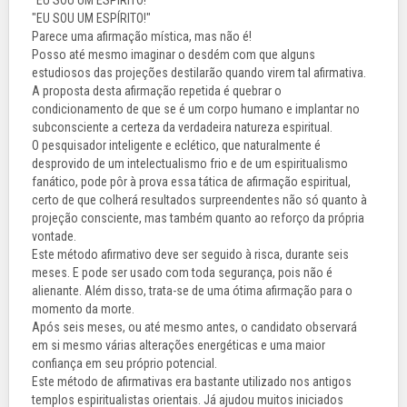
"EU SOU UM ESPÍRITO!"
"EU SOU UM ESPÍRITO!"
Parece uma afirmação mística, mas não é!
Posso até mesmo imaginar o desdém com que alguns
estudiosos das projeções destilarão quando virem tal afirmativa.
A proposta desta afirmação repetida é quebrar o
condicionamento de que se é um corpo humano e implantar no
subconsciente a certeza da verdadeira natureza espiritual.
O pesquisador inteligente e eclético, que naturalmente é
desprovido de um intelectualismo frio e de um espiritualismo
fanático, pode pôr à prova essa tática de afirmação espiritual,
certo de que colherá resultados surpreendentes não só quanto à
projeção consciente, mas também quanto ao reforço da própria
vontade.
Este método afirmativo deve ser seguido à risca, durante seis
meses. E pode ser usado com toda segurança, pois não é
alienante. Além disso, trata-se de uma ótima afirmação para o
momento da morte.
Após seis meses, ou até mesmo antes, o candidato observará
em si mesmo várias alterações energéticas e uma maior
confiança em seu próprio potencial.
Este método de afirmativas era bastante utilizado nos antigos
templos espiritualistas orientais. Já ajudou muitos iniciados