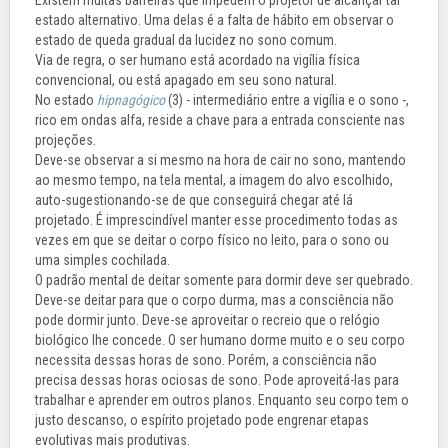
Existem muitas barreiras que impedem o projetor de alcançar tal
estado alternativo. Uma delas é a falta de hábito em observar o
estado de queda gradual da lucidez no sono comum.
Via de regra, o ser humano está acordado na vigília física
convencional, ou está apagado em seu sono natural.
No estado
hipnagógico
(3) - intermediário entre a vigília e o sono -,
rico em ondas alfa, reside a chave para a entrada consciente nas
projeções.
Deve-se observar a si mesmo na hora de cair no sono, mantendo
ao mesmo tempo, na tela mental, a imagem do alvo escolhido,
auto-sugestionando-se de que conseguirá chegar até lá
projetado. É imprescindível manter esse procedimento todas as
vezes em que se deitar o corpo físico no leito, para o sono ou
uma simples cochilada.
O padrão mental de deitar somente para dormir deve ser quebrado.
Deve-se deitar para que o corpo durma, mas a consciência não
pode dormir junto. Deve-se aproveitar o recreio que o relógio
biológico lhe concede. O ser humano dorme muito e o seu corpo
necessita dessas horas de sono. Porém, a consciência não
precisa dessas horas ociosas de sono. Pode aproveitá-las para
trabalhar e aprender em outros planos. Enquanto seu corpo tem o
justo descanso, o espírito projetado pode engrenar etapas
evolutivas mais produtivas.