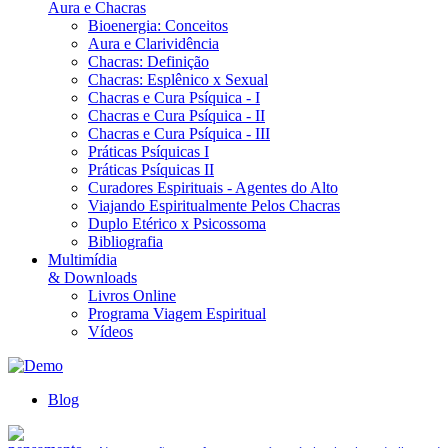
Aura e Chacras
Bioenergia: Conceitos
Aura e Clarividência
Chacras: Definição
Chacras: Esplênico x Sexual
Chacras e Cura Psíquica - I
Chacras e Cura Psíquica - II
Chacras e Cura Psíquica - III
Práticas Psíquicas I
Práticas Psíquicas II
Curadores Espirituais - Agentes do Alto
Viajando Espiritualmente Pelos Chacras
Duplo Etérico x Psicossoma
Bibliografia
Multimídia
& Downloads
Livros Online
Programa Viagem Espiritual
Vídeos
Blog