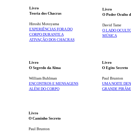
Livro
Livro
Teoria dos Chacras
O Poder Oculto 
Hiroshi Motoyama
David Tame
EXPERIÊNCIAS FORA DO
O LADO OCULT
CORPO DURANTE A
MÚSICA
ATIVAÇÃO DOS CHACRAS
Livro
Livro
O Segredo da Alma
O Egito Secreto
William Buhlman
Paul Brunton
ENCONTROS E MENSAGENS
UMA NOITE DE
ALÉM DO CORPO
GRANDE PIRÂM
Livro
O Caminho Secreto
Paul Brunton