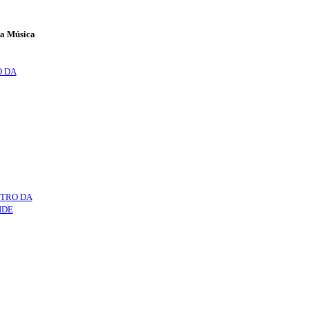
da Música
O DA
NTRO DA
IDE