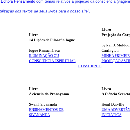
a
Editora Pensamento
com temas relativos à projeção da consciência (viagem 
lização dos textos de seus livros para o nosso site".
Livro
Livro
Projeção do Corp
14 Lições de Filosofia Iogue
Sylvan J. Muldoo
Iogue Ramacháraca
Carrington
ILUMINAÇÃO OU
MINHA PRIMEI
CONSCIÊNCIA ESPIRITUAL
PROJEÇÃO AST
CONSCIENTE
Livro
Livro
A ciência do Pranayama
A Ciência Secret
Swami Sivananda
Henri Durville
ENSINAMENTOS DE
UMA ADVERTÊN
SIVANANDA
INICIÁTICA