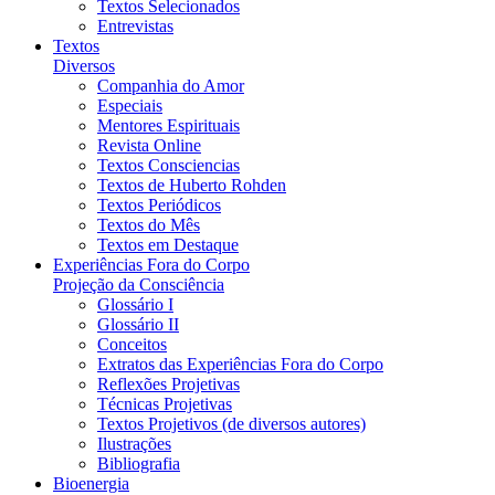
Textos Selecionados
Entrevistas
Textos
Diversos
Companhia do Amor
Especiais
Mentores Espirituais
Revista Online
Textos Consciencias
Textos de Huberto Rohden
Textos Periódicos
Textos do Mês
Textos em Destaque
Experiências Fora do Corpo
Projeção da Consciência
Glossário I
Glossário II
Conceitos
Extratos das Experiências Fora do Corpo
Reflexões Projetivas
Técnicas Projetivas
Textos Projetivos (de diversos autores)
Ilustrações
Bibliografia
Bioenergia