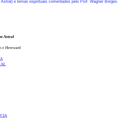
Astral) e temas espirituais comentados pelo Prof. Wagner Borges.
o Astral
n e Hereward
RA
RAL
a
CIA