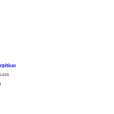
rgéticas
5-010.
1