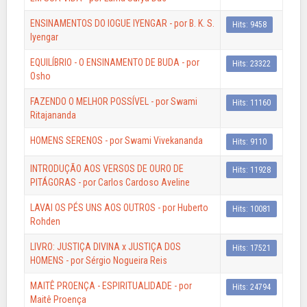
ENSINAMENTOS DO IOGUE IYENGAR - por B. K. S.
Hits: 9458
Iyengar
EQUILÍBRIO - O ENSINAMENTO DE BUDA - por
Hits: 23322
Osho
FAZENDO O MELHOR POSSÍVEL - por Swami
Hits: 11160
Ritajananda
HOMENS SERENOS - por Swami Vivekananda
Hits: 9110
INTRODUÇÃO AOS VERSOS DE OURO DE
Hits: 11928
PITÁGORAS - por Carlos Cardoso Aveline
LAVAI OS PÉS UNS AOS OUTROS - por Huberto
Hits: 10081
Rohden
LIVRO: JUSTIÇA DIVINA x JUSTIÇA DOS
Hits: 17521
HOMENS - por Sérgio Nogueira Reis
MAITÊ PROENÇA - ESPIRITUALIDADE - por
Hits: 24794
Maitê Proença