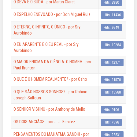
O DEVA E O BUDA - por Martin Claret
Hits: 8380
O ESPELHO ENEVOADO - por Don Miguel Ruiz
Hits: 11436
O ETERNO, O INFINITO, O ÚNICO - por Sry
Hits: 9949
Aurobindo
O EU APARENTE E O EU REAL - por Sry
Hits: 10284
Aurobindo
O MAIOR ENIGMA DA CIÊNCIA: O HOMEM - por
Hits: 12371
Paul Brunton
O QUE É O HOMEM REALMENTE? - por Osho
Hits: 21570
O QUE SÃO NOSSOS SONHOS? - por Rabino
Hits: 15588
Joseph Saltoun
O SENHOR VISHNU - por Anthony de Mello
Hits: 9106
OS DOIS ANCIÃOS - por J. J. Benitez
Hits: 7598
PENSAMENTOS DO MAHATMA GANDHI - por
Hits: 28831