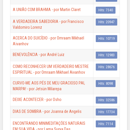
A UNIÃO COM BRAHMA - por Martin Claret
Hits: 7340
A VERDADEIRA SABEDORIA - por Francisco
Hits: 20947
Valdomiro Lorenz
ACERCA DO SUICÍDIO - por Omraam Mikhaël
Hits: 10719
Aïvanhov
BENEVOLÊNCIA - por André Luiz
Hits: 12983
COMO RECONHECER UM VERDADEIRO MESTRE
Hits: 28676
ESPIRITUAL - por Omraam Mikhael Aivanhov
CURVO-ME AOS PÉS DE MEU GRACIOSO PAI,
Hits: 8098
MARPA! - por Jetsün Milarepa
DEIXE ACONTECER - por Osho
Hits: 32586
DIAS DE SOMBRA - por Joanna de Angelis
Hits: 17734
ENCONTRANDO MINIMEDITAÇÕES NATURAIS
Hits: 7114
EM SUA VIDA - por Lama Surya Das