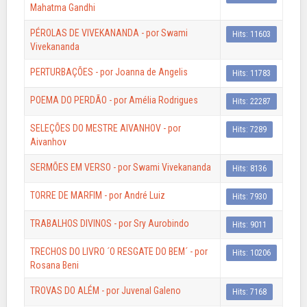
Mahatma Gandhi
PÉROLAS DE VIVEKANANDA - por Swami
Hits: 11603
Vivekananda
PERTURBAÇÕES - por Joanna de Angelis
Hits: 11783
POEMA DO PERDÃO - por Amélia Rodrigues
Hits: 22287
SELEÇÕES DO MESTRE AIVANHOV - por
Hits: 7289
Aivanhov
SERMÕES EM VERSO - por Swami Vivekananda
Hits: 8136
TORRE DE MARFIM - por André Luiz
Hits: 7930
TRABALHOS DIVINOS - por Sry Aurobindo
Hits: 9011
TRECHOS DO LIVRO ´O RESGATE DO BEM´ - por
Hits: 10206
Rosana Beni
TROVAS DO ALÉM - por Juvenal Galeno
Hits: 7168