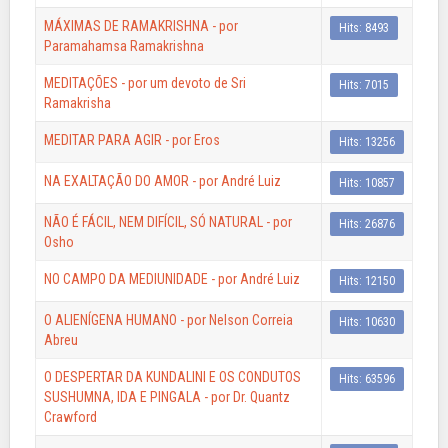
MÁXIMAS DE RAMAKRISHNA - por
Hits: 8493
Paramahamsa Ramakrishna
MEDITAÇÕES - por um devoto de Sri
Hits: 7015
Ramakrisha
MEDITAR PARA AGIR - por Eros
Hits: 13256
NA EXALTAÇÃO DO AMOR - por André Luiz
Hits: 10857
NÃO É FÁCIL, NEM DIFÍCIL, SÓ NATURAL - por
Hits: 26876
Osho
NO CAMPO DA MEDIUNIDADE - por André Luiz
Hits: 12150
O ALIENÍGENA HUMANO - por Nelson Correia
Hits: 10630
Abreu
O DESPERTAR DA KUNDALINI E OS CONDUTOS
Hits: 63596
SUSHUMNA, IDA E PINGALA - por Dr. Quantz
Crawford