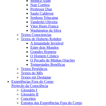
Mônica Allan
Nair Cortijos
Professor Dias
Saulo Calderon
Senhora Telucama
Vanderlei Oliveira
Vitor Hugo França
Washington da Silva
Textos Consciencias
Textos de Huberto Rohden
A Irmandade Invisível
Entre dois Mundos
Grandes Homens
O Homem Crístico
O Pecado de Minhas Orações
Tempestades Benéficas
Textos Periódicos
Textos do Mês
Textos em Destaque
Experiências Fora do Corpo
Projeção da Consciência
Glossário I
Glossário II
Conceitos
Extratos das Experiências Fora do Corpo