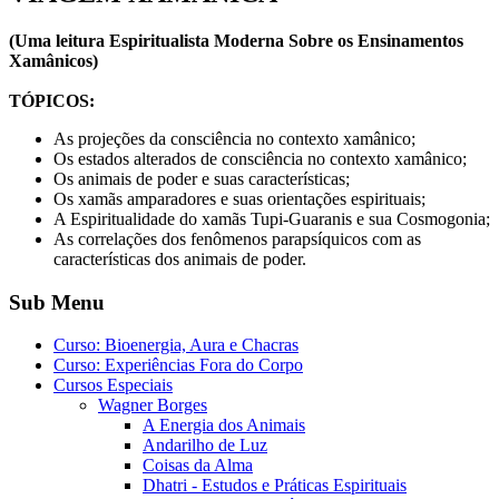
(Uma leitura Espiritualista Moderna Sobre os Ensinamentos
Xamânicos)
TÓPICOS:
As projeções da consciência no contexto xamânico;
Os estados alterados de consciência no contexto xamânico;
Os animais de poder e suas características;
Os xamãs amparadores e suas orientações espirituais;
A Espiritualidade do xamãs Tupi-Guaranis e sua Cosmogonia;
As correlações dos fenômenos parapsíquicos com as
características dos animais de poder.
Sub Menu
Curso: Bioenergia, Aura e Chacras
Curso: Experiências Fora do Corpo
Cursos Especiais
Wagner Borges
A Energia dos Animais
Andarilho de Luz
Coisas da Alma
Dhatri - Estudos e Práticas Espirituais