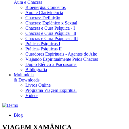
Aura e Chacras
Bioenergia: Conceitos
Aura e Clarividência
Chacras: Definição
Chacras: Esplênico x Sexual
Chacras e Cura Psíquica - I
Chacras e Cura Psíquica - II
Chacras e Cura Psíquica - III
Práticas Psíquicas I
Práticas Psíquicas II
Curadores Espirituais - Agentes do Alto
Viajando Espiritualmente Pelos Chacras
Duplo Etérico x Psicossoma
Bibliografia
Multimídia
& Downloads
Livros Online
Programa Viagem Espiritual
Vídeos
Blog
VIAGEM XAMÂNICA