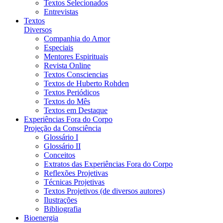
Textos Selecionados
Entrevistas
Textos
Diversos
Companhia do Amor
Especiais
Mentores Espirituais
Revista Online
Textos Consciencias
Textos de Huberto Rohden
Textos Periódicos
Textos do Mês
Textos em Destaque
Experiências Fora do Corpo
Projeção da Consciência
Glossário I
Glossário II
Conceitos
Extratos das Experiências Fora do Corpo
Reflexões Projetivas
Técnicas Projetivas
Textos Projetivos (de diversos autores)
Ilustrações
Bibliografia
Bioenergia