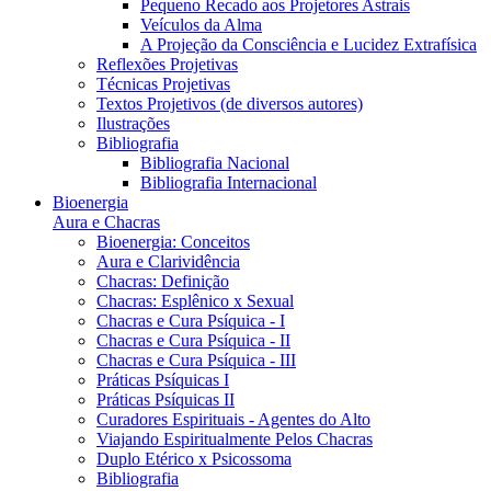
Pequeno Recado aos Projetores Astrais
Veículos da Alma
A Projeção da Consciência e Lucidez Extrafísica
Reflexões Projetivas
Técnicas Projetivas
Textos Projetivos (de diversos autores)
Ilustrações
Bibliografia
Bibliografia Nacional
Bibliografia Internacional
Bioenergia
Aura e Chacras
Bioenergia: Conceitos
Aura e Clarividência
Chacras: Definição
Chacras: Esplênico x Sexual
Chacras e Cura Psíquica - I
Chacras e Cura Psíquica - II
Chacras e Cura Psíquica - III
Práticas Psíquicas I
Práticas Psíquicas II
Curadores Espirituais - Agentes do Alto
Viajando Espiritualmente Pelos Chacras
Duplo Etérico x Psicossoma
Bibliografia