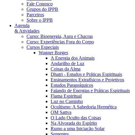
Fale Conosco
Grupos do IPPB
Parceiros
Sobre o IPPB
Agenda
& Atividades
Curso: Bioenergia, Aura e Chacras
Curso: Experiências Fora do Corpo
Cursos Especiais
Wagner Borges
A Energia dos Animais
Andarilho de Luz
Coisas da Alma
Dhatri - Estudos e Práticas Espirituais
Ensinamentos Extrafísicos e Projetivos
Estudos Parapsíquicos
Falando de Energias e Práticas Espirituais
Flama Espiritual
Luz no Caminho
Ocultismo: A Sabedoria Hermética
OM Sattva
O Lado Oculto das Coisas
Na Alvorada do Espírito
Rumo a uma Iniciação Solar
Sementes