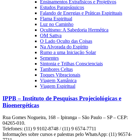
Ensinamentos Extrafísicos e Projetivos
Estudos Parapsíquicos
Falando de Energias e Práticas Espirituais
Flama Espiritual
Luz no Caminho
Ocultismo: A Sabedoria Hermética
OM Sattva
O Lado Oculto das Coisas
Na Alvorada do Espírito
Rumo a uma Iniciação Solar
Sementes
Sintonia e Trilhas Conscienciais
Tambores Celtas
Toques Vibracionais
Viagem Xamânica
Viagem Espiritual
IPPB – Instituto de Pesquisas Projeciológicas e
Bioenergéticas
Rua Gomes Nogueira, 168 – Ipiranga – São Paulo – SP – CEP:
04265-010.
Telefones: (11) 9 9102-8748 / (11) 9 6574-7711
Informações sobre cursos e palestras pelo WhatsApp: (11) 96574-
7711