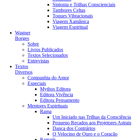
Sintonia e Trilhas Conscienciais
Tambores Celtas
Toques Vibracionais
Viagem Xamânica
Viagem Espiritual
Wagner
Borges
Sobre
Livros Publicados
Textos Selecionados
Entrevistas
Textos
Diversos
Companhia do Amor
Especiais
Mythos Editora
Editora Vivência
Editora Pensamento
Mentores Espirituais
Rama
Um Iniciado nas Trilhas da Consciência
Pequeno Recados aos Projetores Astrais
Dança dos Contrários
O Velocino de Ouro e o Coração
Ramatís