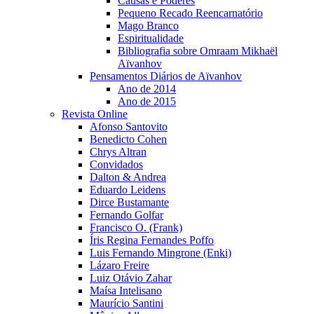
Causas e Poderes
Pequeno Recado Reencarnatório
Mago Branco
Espiritualidade
Bibliografia sobre Omraam Mikhaël
Aïvanhov
Pensamentos Diários de Aïvanhov
Ano de 2014
Ano de 2015
Revista Online
Afonso Santovito
Benedicto Cohen
Chrys Altran
Convidados
Dalton & Andrea
Eduardo Leidens
Dirce Bustamante
Fernando Golfar
Francisco O. (Frank)
Íris Regina Fernandes Poffo
Luis Fernando Mingrone (Enki)
Lázaro Freire
Luiz Otávio Zahar
Maísa Intelisano
Maurício Santini