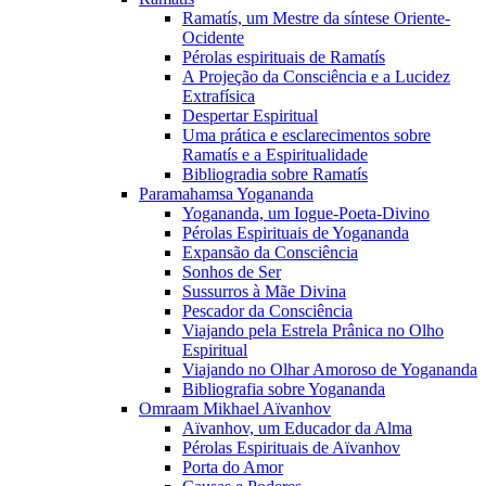
Ramatís, um Mestre da síntese Oriente-
Ocidente
Pérolas espirituais de Ramatís
A Projeção da Consciência e a Lucidez
Extrafísica
Despertar Espiritual
Uma prática e esclarecimentos sobre
Ramatís e a Espiritualidade
Bibliogradia sobre Ramatís
Paramahamsa Yogananda
Yogananda, um Iogue-Poeta-Divino
Pérolas Espirituais de Yogananda
Expansão da Consciência
Sonhos de Ser
Sussurros à Mãe Divina
Pescador da Consciência
Viajando pela Estrela Prânica no Olho
Espiritual
Viajando no Olhar Amoroso de Yogananda
Bibliografia sobre Yogananda
Omraam Mikhael Aïvanhov
Aïvanhov, um Educador da Alma
Pérolas Espirituais de Aïvanhov
Porta do Amor