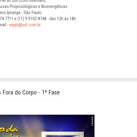
 14h às 20h (com intervalo).
quisas Projeciológicas e Bioenergéticas.
rro Ipiranga - São Paulo.
74 7711 e (11) 9 9102-8748 - das 12h às 18h.
mail -
eippb@uol.com.br
s Fora do Corpo - 1ª Fase