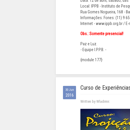
Data: 12 de abril, sábado, das
Local: IPPB - Instituto de Pes
Rua Gomes Nogueira, 168 - Bai
Informações: Fones: (11) 9 65
Internet - www.ippb.org.br / E-
Obs.: Somente presencial!
Paz e Luz.
- Equipe I.P.P.B. -
{module 177}
Curso de Experiência
30 Jun
2016
Written by Wladimir.