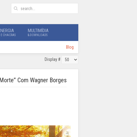
ENERGIA
MULTIMÍDIA
 E CHACRAS
& DOWNLOADS
Blog
Display #
da Morte” Com Wagner Borges