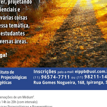
servações de um Médium”.
s 14h às 20h (com intervalo).
quisas Projeciológicas e Bioenergéticas.