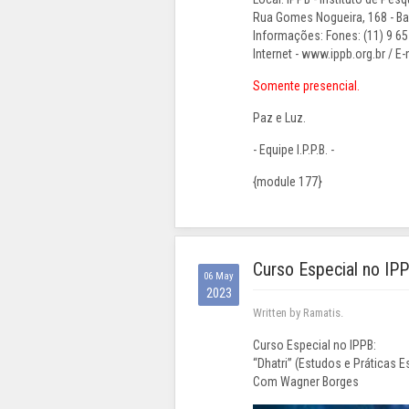
Rua Gomes Nogueira, 168 - Bai
Informações: Fones: (11) 9 65
Internet - www.ippb.org.br / E-
Somente presencial.
Paz e Luz.
- Equipe I.P.P.B. -
{module 177}
Curso Especial no IPP
06 May
2023
Written by Ramatis.
Curso Especial no IPPB:
“Dhatri” (Estudos e Práticas Es
Com Wagner Borges