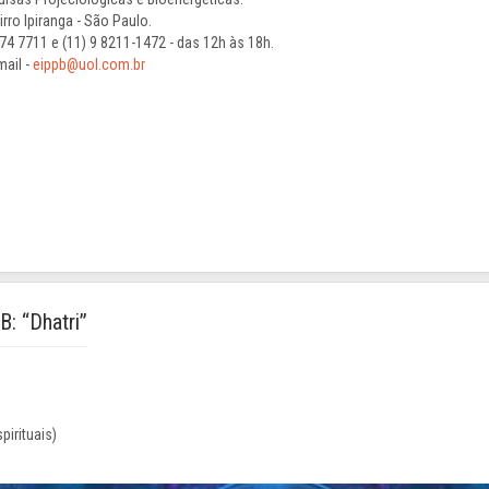
rro Ipiranga - São Paulo.
74 7711 e (11) 9 8211-1472 - das 12h às 18h.
mail -
eippb@uol.com.br
B: “Dhatri”
pirituais)