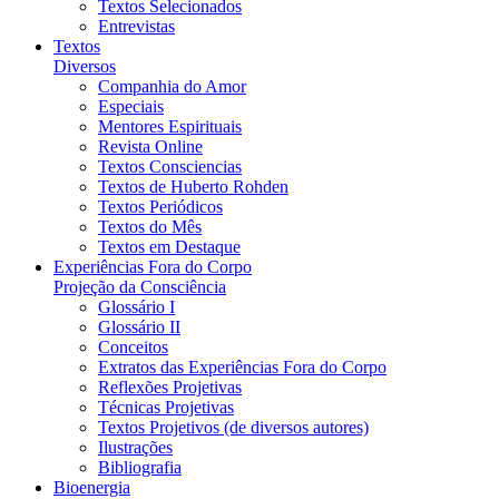
Textos Selecionados
Entrevistas
Textos
Diversos
Companhia do Amor
Especiais
Mentores Espirituais
Revista Online
Textos Consciencias
Textos de Huberto Rohden
Textos Periódicos
Textos do Mês
Textos em Destaque
Experiências Fora do Corpo
Projeção da Consciência
Glossário I
Glossário II
Conceitos
Extratos das Experiências Fora do Corpo
Reflexões Projetivas
Técnicas Projetivas
Textos Projetivos (de diversos autores)
Ilustrações
Bibliografia
Bioenergia