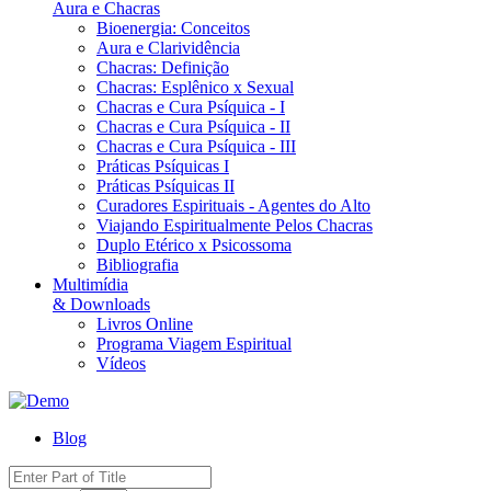
Aura e Chacras
Bioenergia: Conceitos
Aura e Clarividência
Chacras: Definição
Chacras: Esplênico x Sexual
Chacras e Cura Psíquica - I
Chacras e Cura Psíquica - II
Chacras e Cura Psíquica - III
Práticas Psíquicas I
Práticas Psíquicas II
Curadores Espirituais - Agentes do Alto
Viajando Espiritualmente Pelos Chacras
Duplo Etérico x Psicossoma
Bibliografia
Multimídia
& Downloads
Livros Online
Programa Viagem Espiritual
Vídeos
Blog