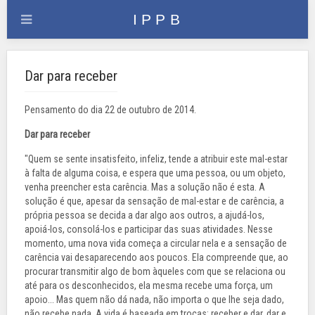
Dar para receber
Pensamento do dia 22 de outubro
de 2014.
Dar para receber
"Quem se sente insatisfeito, infeliz, tende a atribuir este mal-estar
à falta de alguma coisa, e espera que uma pessoa, ou um objeto,
venha preencher esta carência. Mas a solução não é esta. A
solução é que, apesar da sensação de mal-estar e de carência, a
própria pessoa se decida a dar algo aos outros, a ajudá-los,
apoiá-los, consolá-los e participar das suas atividades. Nesse
momento, uma nova vida começa a circular nela e a sensação de
carência vai desaparecendo aos poucos. Ela compreende que, ao
procurar transmitir algo de bom àqueles com que se relaciona ou
até para os desconhecidos, ela mesma recebe uma força, um
apoio... Mas quem não dá nada, não importa o que lhe seja dado,
não recebe nada. A vida é baseada em trocas: receber e dar, dar e