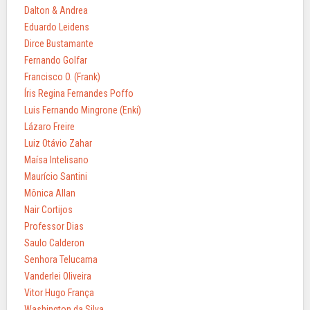
Dalton & Andrea
Eduardo Leidens
Dirce Bustamante
Fernando Golfar
Francisco O. (Frank)
Íris Regina Fernandes Poffo
Luis Fernando Mingrone (Enki)
Lázaro Freire
Luiz Otávio Zahar
Maísa Intelisano
Maurício Santini
Mônica Allan
Nair Cortijos
Professor Dias
Saulo Calderon
Senhora Telucama
Vanderlei Oliveira
Vitor Hugo França
Washington da Silva