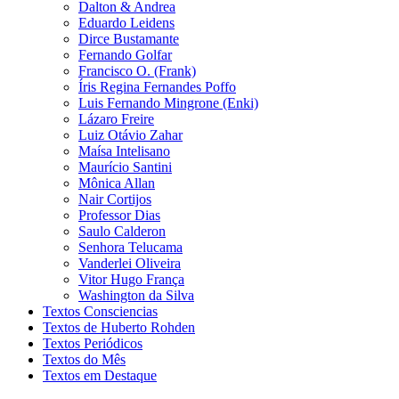
Dalton & Andrea
Eduardo Leidens
Dirce Bustamante
Fernando Golfar
Francisco O. (Frank)
Íris Regina Fernandes Poffo
Luis Fernando Mingrone (Enki)
Lázaro Freire
Luiz Otávio Zahar
Maísa Intelisano
Maurício Santini
Mônica Allan
Nair Cortijos
Professor Dias
Saulo Calderon
Senhora Telucama
Vanderlei Oliveira
Vitor Hugo França
Washington da Silva
Textos Consciencias
Textos de Huberto Rohden
Textos Periódicos
Textos do Mês
Textos em Destaque