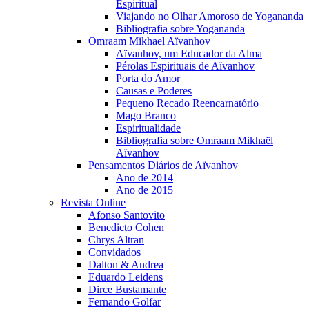
Espiritual
Viajando no Olhar Amoroso de Yogananda
Bibliografia sobre Yogananda
Omraam Mikhael Aïvanhov
Aïvanhov, um Educador da Alma
Pérolas Espirituais de Aïvanhov
Porta do Amor
Causas e Poderes
Pequeno Recado Reencarnatório
Mago Branco
Espiritualidade
Bibliografia sobre Omraam Mikhaël
Aïvanhov
Pensamentos Diários de Aïvanhov
Ano de 2014
Ano de 2015
Revista Online
Afonso Santovito
Benedicto Cohen
Chrys Altran
Convidados
Dalton & Andrea
Eduardo Leidens
Dirce Bustamante
Fernando Golfar