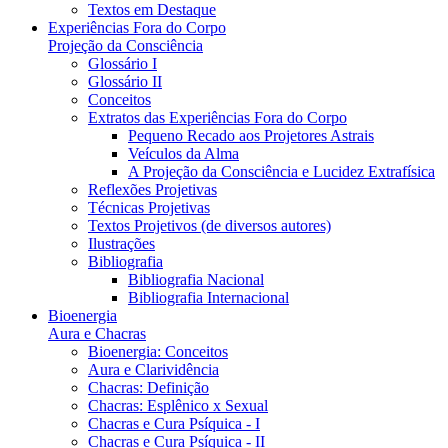
Textos em Destaque
Experiências Fora do Corpo
Projeção da Consciência
Glossário I
Glossário II
Conceitos
Extratos das Experiências Fora do Corpo
Pequeno Recado aos Projetores Astrais
Veículos da Alma
A Projeção da Consciência e Lucidez Extrafísica
Reflexões Projetivas
Técnicas Projetivas
Textos Projetivos (de diversos autores)
Ilustrações
Bibliografia
Bibliografia Nacional
Bibliografia Internacional
Bioenergia
Aura e Chacras
Bioenergia: Conceitos
Aura e Clarividência
Chacras: Definição
Chacras: Esplênico x Sexual
Chacras e Cura Psíquica - I
Chacras e Cura Psíquica - II