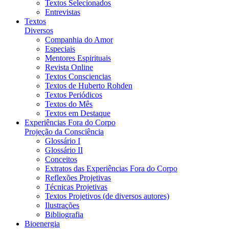
Textos Selecionados
Entrevistas
Textos
Diversos
Companhia do Amor
Especiais
Mentores Espirituais
Revista Online
Textos Consciencias
Textos de Huberto Rohden
Textos Periódicos
Textos do Mês
Textos em Destaque
Experiências Fora do Corpo
Projeção da Consciência
Glossário I
Glossário II
Conceitos
Extratos das Experiências Fora do Corpo
Reflexões Projetivas
Técnicas Projetivas
Textos Projetivos (de diversos autores)
Ilustrações
Bibliografia
Bioenergia