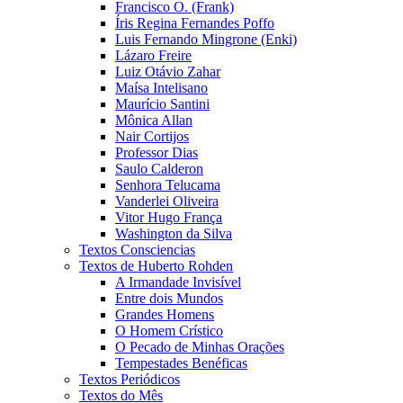
Francisco O. (Frank)
Íris Regina Fernandes Poffo
Luis Fernando Mingrone (Enki)
Lázaro Freire
Luiz Otávio Zahar
Maísa Intelisano
Maurício Santini
Mônica Allan
Nair Cortijos
Professor Dias
Saulo Calderon
Senhora Telucama
Vanderlei Oliveira
Vitor Hugo França
Washington da Silva
Textos Consciencias
Textos de Huberto Rohden
A Irmandade Invisível
Entre dois Mundos
Grandes Homens
O Homem Crístico
O Pecado de Minhas Orações
Tempestades Benéficas
Textos Periódicos
Textos do Mês