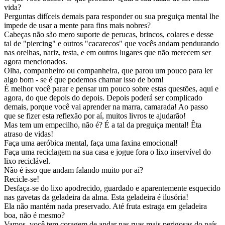
vida?
Perguntas difíceis demais para responder ou sua preguiça mental lhe
impede de usar a mente para fins mais nobres?
Cabeças não são mero suporte de perucas, brincos, colares e desse
tal de "piercing" e outros "cacarecos" que vocês andam pendurando
nas orelhas, nariz, testa, e em outros lugares que não merecem ser
agora mencionados.
Olha, companheiro ou companheira, que parou um pouco para ler
algo bom - se é que podemos chamar isso de bom!
É melhor você parar e pensar um pouco sobre estas questões, aqui e
agora, do que depois do depois. Depois poderá ser complicado
demais, porque você vai aprender na marra, camarada! Ao passo
que se fizer esta reflexão por aí, muitos livros te ajudarão!
Mas tem um empecilho, não é? É a tal da preguiça mental! Êta
atraso de vidas!
Faça uma aeróbica mental, faça uma faxina emocional!
Faça uma reciclagem na sua casa e jogue fora o lixo inservível do
lixo reciclável.
Não é isso que andam falando muito por aí?
Recicle-se!
Desfaça-se do lixo apodrecido, guardado e aparentemente esquecido
nas gavetas da geladeira da alma. Esta geladeira é ilusória!
Ela não mantém nada preservado. Até fruta estraga em geladeira
boa, não é mesmo?
Vamos, você tem coragem de andar nas ruas mais perigosas do país,