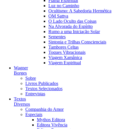
Flama Espiritual
Luz no Caminho
Ocultismo: A Sabedoria Hermética
OM Sattva
O Lado Oculto das Coisas
Na Alvorada do Espírito
Rumo a uma Iniciação Solar
Sementes
Sintonia e Trilhas Conscienciais
Tambores Celtas
Toques Vibracionais
Viagem Xamânica
Viagem Espiritual
Wagner
Borges
Sobre
Livros Publicados
Textos Selecionados
Entrevistas
Textos
Diversos
Companhia do Amor
Especiais
Mythos Editora
Editora Vivência