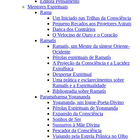
Editora Pensamento
Mentores Espirituais
Rama
Um Iniciado nas Trilhas da Consciência
Pequeno Recados aos Projetores Astrais
Dança dos Contrários
O Velocino de Ouro e o Coração
Ramatís
Ramatís, um Mestre da síntese Oriente-
Ocidente
Pérolas espirituais de Ramatís
A Projeção da Consciência e a Lucidez
Extrafísica
Despertar Espiritual
Uma prática e esclarecimentos sobre
Ramatís e a Espiritualidade
Bibliogradia sobre Ramatís
Paramahamsa Yogananda
Yogananda, um Iogue-Poeta-Divino
Pérolas Espirituais de Yogananda
Expansão da Consciência
Sonhos de Ser
Sussurros à Mãe Divina
Pescador da Consciência
Viajando pela Estrela Prânica no Olho