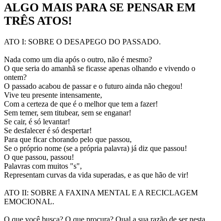
ALGO MAIS PARA SE PENSAR EM
TRÊS ATOS!
ATO I: SOBRE O DESAPEGO DO PASSADO.
Nada como um dia após o outro, não é mesmo?
O que seria do amanhã se ficasse apenas olhando e vivendo o
ontem?
O passado acabou de passar e o futuro ainda não chegou!
Vive teu presente intensamente,
Com a certeza de que é o melhor que tem a fazer!
Sem temer, sem titubear, sem se enganar!
Se cair, é só levantar!
Se desfalecer é só despertar!
Para que ficar chorando pelo que passou,
Se o próprio nome (se a própria palavra) já diz que passou!
O que passou, passou!
Palavras com muitos "s",
Representam curvas da vida superadas, e as que hão de vir!
ATO II: SOBRE A FAXINA MENTAL E A RECICLAGEM
EMOCIONAL.
O que você busca? O que procura? Qual a sua razão de ser nesta