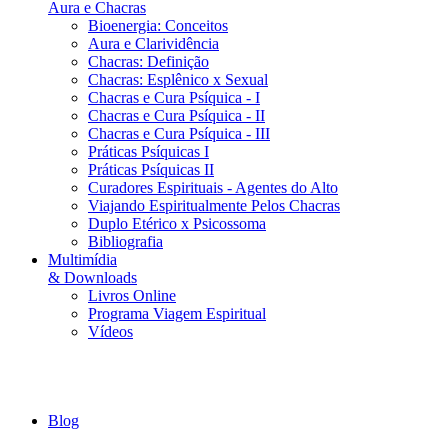
Aura e Chacras
Bioenergia: Conceitos
Aura e Clarividência
Chacras: Definição
Chacras: Esplênico x Sexual
Chacras e Cura Psíquica - I
Chacras e Cura Psíquica - II
Chacras e Cura Psíquica - III
Práticas Psíquicas I
Práticas Psíquicas II
Curadores Espirituais - Agentes do Alto
Viajando Espiritualmente Pelos Chacras
Duplo Etérico x Psicossoma
Bibliografia
Multimídia
& Downloads
Livros Online
Programa Viagem Espiritual
Vídeos
Blog