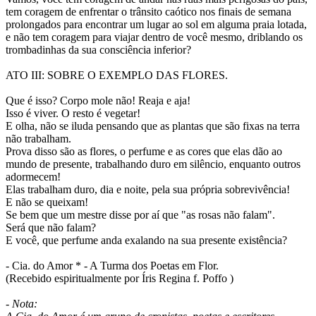
tem coragem de enfrentar o trânsito caótico nos finais de semana
prolongados para encontrar um lugar ao sol em alguma praia lotada,
e não tem coragem para viajar dentro de você mesmo, driblando os
trombadinhas da sua consciência inferior?
ATO III: SOBRE O EXEMPLO DAS FLORES.
Que é isso? Corpo mole não! Reaja e aja!
Isso é viver. O resto é vegetar!
E olha, não se iluda pensando que as plantas que são fixas na terra
não trabalham.
Prova disso são as flores, o perfume e as cores que elas dão ao
mundo de presente, trabalhando duro em silêncio, enquanto outros
adormecem!
Elas trabalham duro, dia e noite, pela sua própria sobrevivência!
E não se queixam!
Se bem que um mestre disse por aí que "as rosas não falam".
Será que não falam?
E você, que perfume anda exalando na sua presente existência?
- Cia. do Amor * - A Turma dos Poetas em Flor.
(Recebido espiritualmente por Íris Regina f. Poffo )
- Nota: