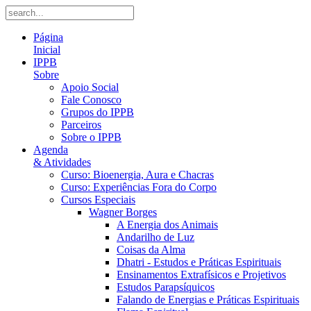
Página
Inicial
IPPB
Sobre
Apoio Social
Fale Conosco
Grupos do IPPB
Parceiros
Sobre o IPPB
Agenda
& Atividades
Curso: Bioenergia, Aura e Chacras
Curso: Experiências Fora do Corpo
Cursos Especiais
Wagner Borges
A Energia dos Animais
Andarilho de Luz
Coisas da Alma
Dhatri - Estudos e Práticas Espirituais
Ensinamentos Extrafísicos e Projetivos
Estudos Parapsíquicos
Falando de Energias e Práticas Espirituais