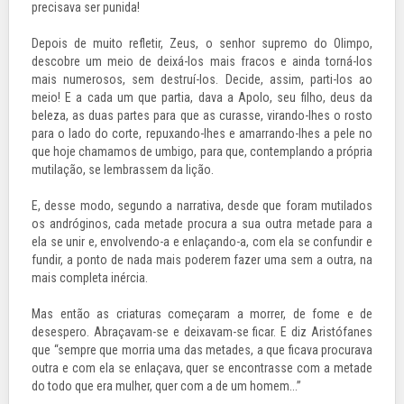
precisava ser punida!
Depois de muito refletir, Zeus, o senhor supremo do Olimpo,
descobre um meio de deixá-los mais fracos e ainda torná-los
mais numerosos, sem destruí-los. Decide, assim, parti-los ao
meio! E a cada um que partia, dava a Apolo, seu filho, deus da
beleza, as duas partes para que as curasse, virando-lhes o rosto
para o lado do corte, repuxando-lhes e amarrando-lhes a pele no
que hoje chamamos de umbigo, para que, contemplando a própria
mutilação, se lembrassem da lição.
E, desse modo, segundo a narrativa, desde que foram mutilados
os andróginos, cada metade procura a sua outra metade para a
ela se unir e, envolvendo-a e enlaçando-a, com ela se confundir e
fundir, a ponto de nada mais poderem fazer uma sem a outra, na
mais completa inércia.
Mas então as criaturas começaram a morrer, de fome e de
desespero. Abraçavam-se e deixavam-se ficar. E diz Aristófanes
que “sempre que morria uma das metades, a que ficava procurava
outra e com ela se enlaçava, quer se encontrasse com a metade
do todo que era mulher, quer com a de um homem...”