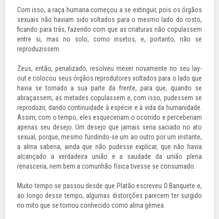
Com isso, a raça humana começou a se extinguir, pois os órgãos
sexuais não haviam sido voltados para o mesmo lado do rosto,
ficando para trás, fazendo com que as criaturas não copulassem
entre si, mas no solo, como insetos, e, portanto, não se
reproduzissem.
Zeus, então, penalizado, resolveu mexer novamente no seu lay-
out e colocou seus órgãos reprodutores voltados para o lado que
havia se tornado a sua parte da frente, para que, quando se
abraçassem, as metades copulassem e, com isso, pudessem se
reproduzir, dando continuidade à espécie e à vida da humanidade.
Assim, com o tempo, eles esqueceriam o ocorrido e perceberiam
apenas seu desejo. Um desejo que jamais seria saciado no ato
sexual, porque, mesmo fundindo-se um ao outro por um instante,
a alma saberia, ainda que não pudesse explicar, que não havia
alcançado a verdadeira união e a saudade da união plena
renasceria, nem bem a comunhão física tivesse se consumado.
Muito tempo se passou desde que Platão escreveu O Banquete e,
ao longo desse tempo, algumas distorções parecem ter surgido
no mito que se tornou conhecido como alma gêmea.