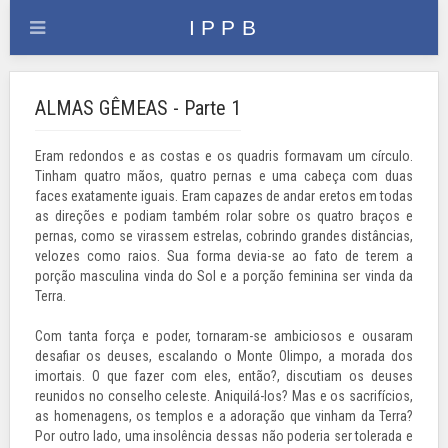
ALMAS GÊMEAS - Parte 1
Eram redondos e as costas e os quadris formavam um círculo.
Tinham quatro mãos, quatro pernas e uma cabeça com duas
faces exatamente iguais. Eram capazes de andar eretos em todas
as direções e podiam também rolar sobre os quatro braços e
pernas, como se virassem estrelas, cobrindo grandes distâncias,
velozes como raios. Sua forma devia-se ao fato de terem a
porção masculina vinda do Sol e a porção feminina ser vinda da
Terra.
Com tanta força e poder, tornaram-se ambiciosos e ousaram
desafiar os deuses, escalando o Monte Olimpo, a morada dos
imortais. O que fazer com eles, então?, discutiam os deuses
reunidos no conselho celeste. Aniquilá-los? Mas e os sacrifícios,
as homenagens, os templos e a adoração que vinham da Terra?
Por outro lado, uma insolência dessas não poderia ser tolerada e