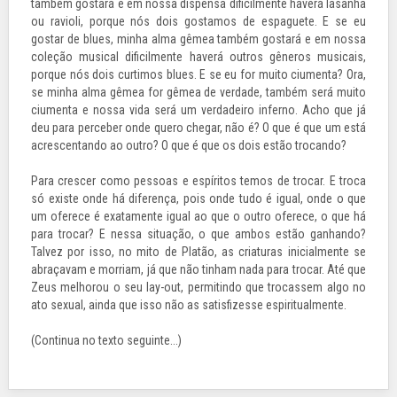
também gostará e em nossa dispensa dificilmente haverá lasanha
ou ravioli, porque nós dois gostamos de espaguete. E se eu
gostar de blues, minha alma gêmea também gostará e em nossa
coleção musical dificilmente haverá outros gêneros musicais,
porque nós dois curtimos blues. E se eu for muito ciumenta? Ora,
se minha alma gêmea for gêmea de verdade, também será muito
ciumenta e nossa vida será um verdadeiro inferno. Acho que já
deu para perceber onde quero chegar, não é? O que é que um está
acrescentando ao outro? O que é que os dois estão trocando?
Para crescer como pessoas e espíritos temos de trocar. E troca
só existe onde há diferença, pois onde tudo é igual, onde o que
um oferece é exatamente igual ao que o outro oferece, o que há
para trocar? E nessa situação, o que ambos estão ganhando?
Talvez por isso, no mito de Platão, as criaturas inicialmente se
abraçavam e morriam, já que não tinham nada para trocar. Até que
Zeus melhorou o seu lay-out, permitindo que trocassem algo no
ato sexual, ainda que isso não as satisfizesse espiritualmente.
(Continua no texto seguinte...)