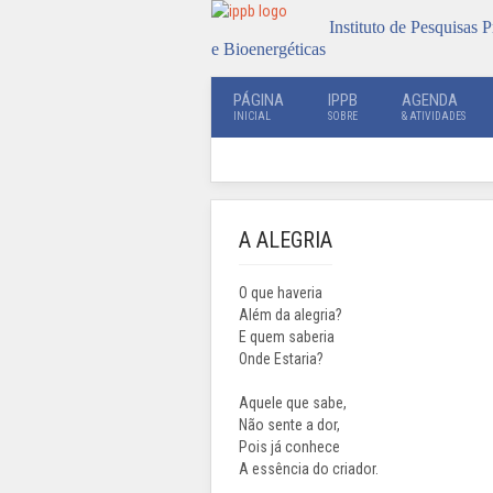
Instituto de Pesquisas P
e Bioenergéticas
PÁGINA
IPPB
AGENDA
INICIAL
SOBRE
& ATIVIDADES
A ALEGRIA
O que haveria
Além da alegria?
E quem saberia
Onde Estaria?
Aquele que sabe,
Não sente a dor,
Pois já conhece
A essência do criador.