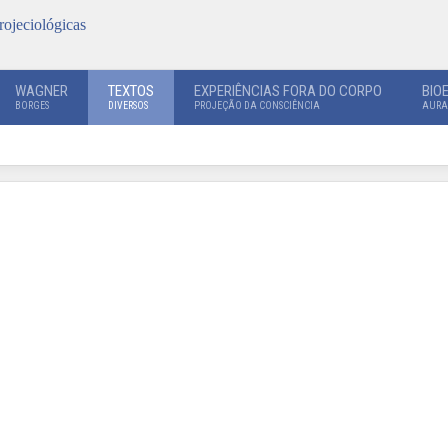
rojeciológicas
WAGNER
TEXTOS
EXPERIÊNCIAS FORA DO CORPO
BIO
BORGES
DIVERSOS
PROJEÇÃO DA CONSCIÊNCIA
AURA