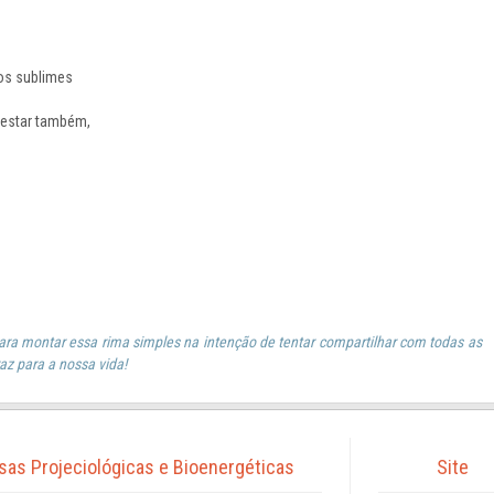
os sublimes
e estar também,
ara montar essa rima simples na intenção de tentar compartilhar com todas as
raz para a nossa vida!
isas Projeciológicas e Bioenergéticas
Site