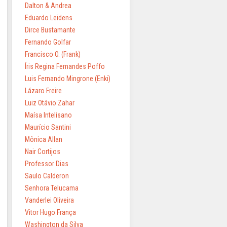
Dalton & Andrea
Eduardo Leidens
Dirce Bustamante
Fernando Golfar
Francisco O. (Frank)
Íris Regina Fernandes Poffo
Luis Fernando Mingrone (Enki)
Lázaro Freire
Luiz Otávio Zahar
Maísa Intelisano
Maurício Santini
Mônica Allan
Nair Cortijos
Professor Dias
Saulo Calderon
Senhora Telucama
Vanderlei Oliveira
Vitor Hugo França
Washington da Silva