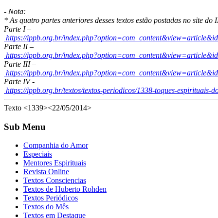
- Nota:
* As quatro partes anteriores desses textos estão postadas no site do 
Parte I –
https://ippb.org.br/index.php?option=com_content&view=article&
Parte II –
https://ippb.org.br/index.php?option=com_content&view=article&i
Parte III –
https://ippb.org.br/index.php?option=com_content&view=article&i
Parte IV -
https://ippb.org.br/textos/textos-periodicos/1338-toques-espirituais-
Texto <1339><22/05/2014>
Sub Menu
Companhia do Amor
Especiais
Mentores Espirituais
Revista Online
Textos Consciencias
Textos de Huberto Rohden
Textos Periódicos
Textos do Mês
Textos em Destaque