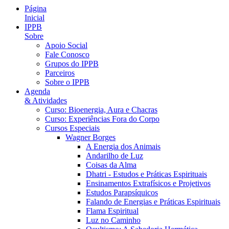
Página
Inicial
IPPB
Sobre
Apoio Social
Fale Conosco
Grupos do IPPB
Parceiros
Sobre o IPPB
Agenda
& Atividades
Curso: Bioenergia, Aura e Chacras
Curso: Experiências Fora do Corpo
Cursos Especiais
Wagner Borges
A Energia dos Animais
Andarilho de Luz
Coisas da Alma
Dhatri - Estudos e Práticas Espirituais
Ensinamentos Extrafísicos e Projetivos
Estudos Parapsíquicos
Falando de Energias e Práticas Espirituais
Flama Espiritual
Luz no Caminho