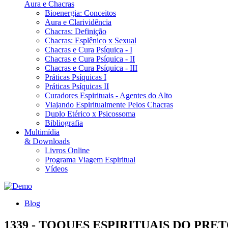
Aura e Chacras
Bioenergia: Conceitos
Aura e Clarividência
Chacras: Definição
Chacras: Esplênico x Sexual
Chacras e Cura Psíquica - I
Chacras e Cura Psíquica - II
Chacras e Cura Psíquica - III
Práticas Psíquicas I
Práticas Psíquicas II
Curadores Espirituais - Agentes do Alto
Viajando Espiritualmente Pelos Chacras
Duplo Etérico x Psicossoma
Bibliografia
Multimídia
& Downloads
Livros Online
Programa Viagem Espiritual
Vídeos
Blog
1339 - TOQUES ESPIRITUAIS DO PRE