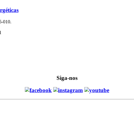
rgéticas
5-010.
1
Siga-nos