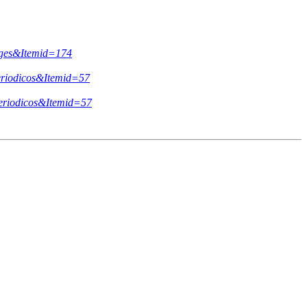
orges&Itemid=174
periodicos&Itemid=57
periodicos&Itemid=57