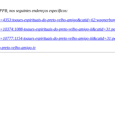
IPPB, nos seguintes endereços específicos:
id=4353:toques-espirituais-do-preto-velho-amigo&catid=62:wagnerb
d=10374:1088-toques-espirituais-do-preto-velho-amigo-ii&catid=31:
d=10777:1154-toques-espirituais-do-preto-velho-amigo-iii&catid=31:
do-preto-velho-amigo-iv