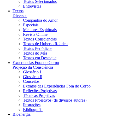
Textos Selecionados
Entrevistas
Textos
Diversos
Companhia do Amor
Especiais
Mentores Espirituais
Revista Online
Textos Consciencias
Textos de Huberto Rohden
Textos Periódicos
Textos do Mês
Textos em Destaque
Experiências Fora do Corpo
Projeção da Consciência
Glossário I
Glossário II
Conceitos
Extratos das Experiências Fora do Corpo
Reflexões Projetivas
Técnicas Projetivas
Textos Projetivos (de diversos autores)
Ilustrações
Bibliografia
Bioenergia