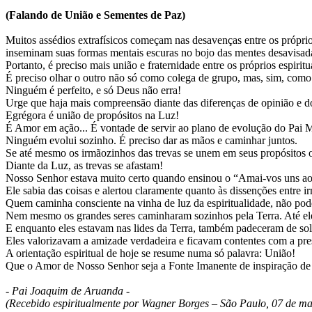
(Falando de União e Sementes de Paz)
Muitos assédios extrafísicos começam nas desavenças entre os próprios
inseminam suas formas mentais escuras no bojo das mentes desavisad
Portanto, é preciso mais união e fraternidade entre os próprios espiritua
É preciso olhar o outro não só como colega de grupo, mas, sim, como 
Ninguém é perfeito, e só Deus não erra!
Urge que haja mais compreensão diante das diferenças de opinião e do
Egrégora é união de propósitos na Luz!
É Amor em ação... É vontade de servir ao plano de evolução do Pai M
Ninguém evolui sozinho. É preciso dar as mãos e caminhar juntos.
Se até mesmo os irmãozinhos das trevas se unem em seus propósitos ob
Diante da Luz, as trevas se afastam!
Nosso Senhor estava muito certo quando ensinou o “Amai-vos uns ao
Ele sabia das coisas e alertou claramente quanto às dissenções entre i
Quem caminha consciente na vinha de luz da espiritualidade, não pode 
Nem mesmo os grandes seres caminharam sozinhos pela Terra. Até ele
E enquanto eles estavam nas lides da Terra, também padeceram de sol
Eles valorizavam a amizade verdadeira e ficavam contentes com a pre
A orientação espiritual de hoje se resume numa só palavra: União!
Que o Amor de Nosso Senhor seja a Fonte Imanente de inspiração de 
- Pai Joaquim de Aruanda -
(Recebido espiritualmente por Wagner Borges – São Paulo, 07 de ma