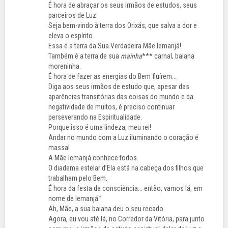
É hora de abraçar os seus irmãos de estudos, seus
parceiros de Luz.
Seja bem-vindo à terra dos Orixás, que salva a dor e
eleva o espírito.
Essa é a terra da Sua Verdadeira Mãe Iemanjá!
Também é a terra de sua
mainha
*** carnal, baiana
moreninha.
É hora de fazer as energias do Bem fluírem...
Diga aos seus irmãos de estudo que, apesar das
aparências transitórias das coisas do mundo e da
negatividade de muitos, é preciso continuar
perseverando na Espiritualidade.
Porque isso é uma lindeza, meu rei!
Andar no mundo com a Luz iluminando o coração é
massa!
A Mãe Iemanjá conhece todos.
O diadema estelar d’Ela está na cabeça dos filhos que
trabalham pelo Bem.
É hora da festa da consciência... então, vamos lá, em
nome de Iemanjá.”
Ah, Mãe, a sua baiana deu o seu recado.
Agora, eu vou até lá, no Corredor da Vitória, para junto