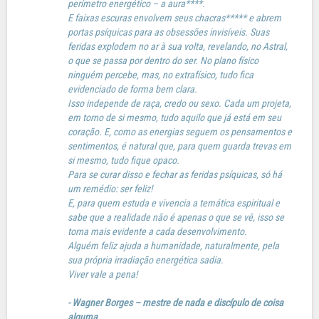
perímetro energético – a aura****.
E faixas escuras envolvem seus chacras***** e abrem
portas psíquicas para as obsessões invisíveis. Suas
feridas explodem no ar à sua volta, revelando, no Astral,
o que se passa por dentro do ser. No plano físico
ninguém percebe, mas, no extrafísico, tudo fica
evidenciado de forma bem clara.
Isso independe de raça, credo ou sexo. Cada um projeta,
em torno de si mesmo, tudo aquilo que já está em seu
coração. E, como as energias seguem os pensamentos e
sentimentos, é natural que, para quem guarda trevas em
si mesmo, tudo fique opaco.
Para se curar disso e fechar as feridas psíquicas, só há
um remédio: ser feliz!
E, para quem estuda e vivencia a temática espiritual e
sabe que a realidade não é apenas o que se vê, isso se
torna mais evidente a cada desenvolvimento.
Alguém feliz ajuda a humanidade, naturalmente, pela
sua própria irradiação energética sadia.
Viver vale a pena!
- Wagner Borges – mestre de nada e discípulo de coisa
alguma.