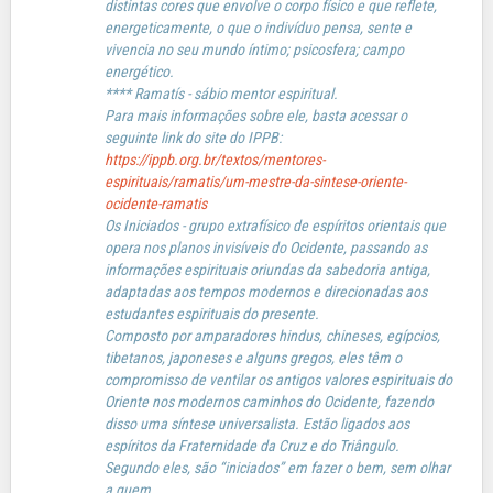
distintas cores que envolve o corpo físico e que reflete,
energeticamente, o que o indivíduo pensa, sente e
vivencia no seu mundo íntimo; psicosfera; campo
energético.
**** Ramatís - sábio mentor espiritual.
Para mais informações sobre ele, basta acessar o
seguinte link do site do IPPB:
https://ippb.org.br/textos/mentores-
espirituais/ramatis/um-mestre-da-sintese-oriente-
ocidente-ramatis
Os Iniciados - grupo extrafísico de espíritos orientais que
opera nos planos invisíveis do Ocidente, passando as
informações espirituais oriundas da sabedoria antiga,
adaptadas aos tempos modernos e direcionadas aos
estudantes espirituais do presente.
Composto por amparadores hindus, chineses, egípcios,
tibetanos, japoneses e alguns gregos, eles têm o
compromisso de ventilar os antigos valores espirituais do
Oriente nos modernos caminhos do Ocidente, fazendo
disso uma síntese universalista. Estão ligados aos
espíritos da Fraternidade da Cruz e do Triângulo.
Segundo eles, são “iniciados” em fazer o bem, sem olhar
a quem.