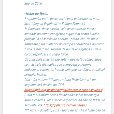
ano de 2000.
- Notas do Texto:
* A primeira parte desse texto está publicada no meu
livro “Viagem Espiritual” – Editora Zennex.)
** Chacras - do sânscrito - são os centros de força
situados no corpo energético e que têm como função
principal a absorção de energia - prana, chi - do meio
ambiente para o interior do campo energético e do corpo
físico. Além disso, servem de ponte energética entre o
corpo espiritual e o corpo físico.
Os principais chacras são sete – que estão conectados
com as sete glândulas que compõem o sistema
endócrino: coronário, frontal, laríngeo, cardíaco, umbilical,
sexual e básico.
Obs.: Ver o texto “Chacras e Cura Psíquica – II”, no
seguinte link do site do IPPB:
https://ippb.org.br/bioenergia/chacras-e-cura-psiquica-ii
(Para mais informações detalhadas sobre bioenergia,
aura e chacras, ver a seção específica no site do IPPB, no
seguinte link:
https://ippb.org.br/bioenergia
).
*** Aura – do latim, aura - sopro de ar – halo luminoso de