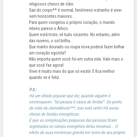
religiosos cheios de ódio.
Sair do corpo** é normal, fenômeno estranho é viver
sem horizontes maiores...
Para quem congelou o próprio coração, o mundo
inteiro parece o Ártico.
Quem está triste, vê tudo cinzento. No entanto, além
das nuvens, o sol brilha...
Que manto dourado ou roupa nova poderá fazer brilhar
um coração egoísta?
Não importa quem você foi em outra vida. Vale mais o
que você faz agora!
Viver é muito mais do que só existir. E fica melhor
quando se é feliz.
P.S.:
Há um ditado popular que diz, quando alguém é
encrenqueiro: “tal pessoa é casca de ferida!”. Do ponto
de vista da clarividência***, isso está certo! Há auras
cheias de feridas energéticas.
É que as complicações psíquicas das pessoas ficam
registradas no campo energético delas mesmas... O
efeito de suas encrencas gravita em torno de seu próprio