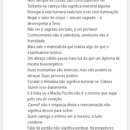
Nem sempre as coisas são como parecem ser.
Turbante na cabeça não significa maestria alguma.
Renegar a vida humana nada tem a ver com iluminação.
Negar o valor do corpo – veículo sagrado – é
desrespeitar a Terra.
Não ver o sagrado em tudo, é ser profano!
Conhecimento não é sabedoria; servilismo não é
humildade.
Mais vale o materialista que realiza algo do que o
espiritualista teórico.
Um abraço cálido passa mais luz do que um diploma de
mestre bioenergético.
Duas montanhas são imensas, mas não podem se
abraçar. Duas pessoas podem.
Escalar o Himalaia não significa iluminar-se. Cabras
fazem isso diariamente.
Ir à Índia ou a Machu Picchu não é o mesmo que viajar
pelo céu do coração.
Carma
* não é vingança divina e reencarnação não
significa descer para sofrer.
Quem carrega o inferno em si mesmo, a tudo
condena...
Falar de perdão não significa perdoar. Há pregadores