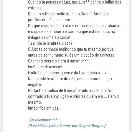
Quando tu pensas na Luz, tua
aura
** ganha o brilho das
estrelas.
Quando o teu coração irradia o Grande Amor, os
portões do céu se abrem...
Porque o que está no alto é como o que está embaixo...
e o que está embaixo é como o que está no alto, no
milagre de uma só coisa!
Tu ainda te lembras disso?
O Alto te conhece melhor do que tu mesmo porque,
antes de ser humano, tu és um cidadão do universo.
O templo secreto é em ti mesmo***.
Irmão, medita nisso!
E não te esqueças: quem é da Luz, busca a Luz.
Nada pode te afastar do céu, nem mesmo teu ego
negativo.
Portanto, erradica de ti mesmo tudo aquilo que for
contrário à tua evolução e priorize o Bem e a Luz em ti
mesmo.
Irmão, fica em paz.
- Os Iniciados**** –
(Recebido espiritualmente por Wagner Borges.)