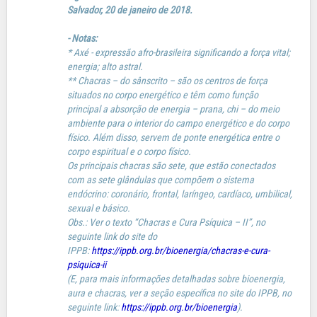
Salvador, 20 de janeiro de 2018.
- Notas:
* Axé - expressão afro-brasileira significando a força vital;
energia; alto astral.
** Chacras – do sânscrito – são os centros de força
situados no corpo energético e têm como função
principal a absorção de energia – prana, chi – do meio
ambiente para o interior do campo energético e do corpo
físico. Além disso, servem de ponte energética entre o
corpo espiritual e o corpo físico.
Os principais chacras são sete, que estão conectados
com as sete glândulas que compõem o sistema
endócrino: coronário, frontal, laríngeo, cardíaco, umbilical,
sexual e básico.
Obs.: Ver o texto “Chacras e Cura Psíquica – II”, no
seguinte link do site do
IPPB:
https://ippb.org.br/bioenergia/chacras-e-cura-
psiquica-ii
(E, para mais informações detalhadas sobre bioenergia,
aura e chacras, ver a seção específica no site do IPPB, no
seguinte link:
https://ippb.org.br/bioenergia
).