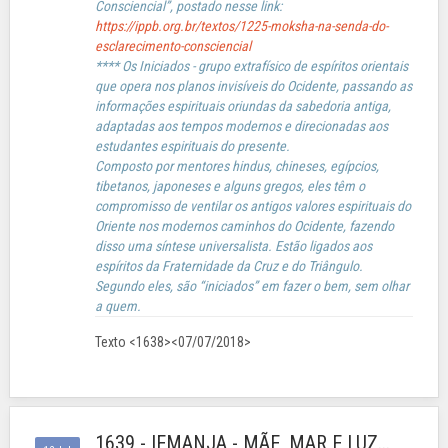
Consciencial”, postado nesse link:
https://ippb.org.br/textos/1225-moksha-na-senda-do-
esclarecimento-consciencial
**** Os Iniciados - grupo extrafísico de espíritos orientais
que opera nos planos invisíveis do Ocidente, passando as
informações espirituais oriundas da sabedoria antiga,
adaptadas aos tempos modernos e direcionadas aos
estudantes espirituais do presente.
Composto por mentores hindus, chineses, egípcios,
tibetanos, japoneses e alguns gregos, eles têm o
compromisso de ventilar os antigos valores espirituais do
Oriente nos modernos caminhos do Ocidente, fazendo
disso uma síntese universalista. Estão ligados aos
espíritos da Fraternidade da Cruz e do Triângulo.
Segundo eles, são “iniciados” em fazer o bem, sem olhar
a quem.
Texto <1638><07/07/2018>
1639 - IEMANJA - MÃE, MAR E LUZ...