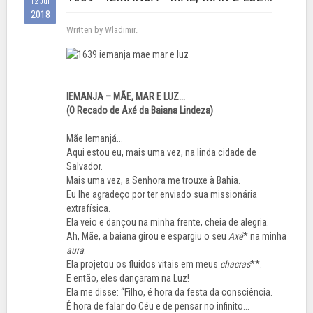
12 Jul
2018
Written by Wladimir.
IEMANJA – MÃE, MAR E LUZ...
(O Recado de Axé da Baiana Lindeza)
Mãe Iemanjá...
Aqui estou eu, mais uma vez, na linda cidade de
Salvador.
Mais uma vez, a Senhora me trouxe à Bahia.
Eu lhe agradeço por ter enviado sua missionária
extrafísica.
Ela veio e dançou na minha frente, cheia de alegria.
Ah, Mãe, a baiana girou e espargiu o seu
Axé
* na minha
aura
.
Ela projetou os fluidos vitais em meus
chacras
**.
E então, eles dançaram na Luz!
Ela me disse: “Filho, é hora da festa da consciência.
É hora de falar do Céu e de pensar no infinito...