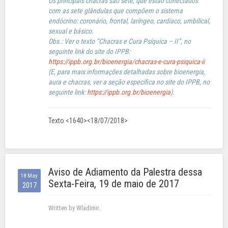
Os principais chacras são sete, que estão conectados
com as sete glândulas que compõem o sistema
endócrino: coronário, frontal, laríngeo, cardíaco, umbilical,
sexual e básico.
Obs.: Ver o texto “Chacras e Cura Psíquica – II”, no
seguinte link do site do IPPB:
https://ippb.org.br/bioenergia/chacras-e-cura-psiquica-ii
(E, para mais informações detalhadas sobre bioenergia,
aura e chacras, ver a seção específica no site do IPPB, no
seguinte link:
https://ippb.org.br/bioenergia
).
Texto <1640><18/07/2018>
Aviso de Adiamento da Palestra dessa
18 May
Sexta-Feira, 19 de maio de 2017
2017
Written by Wladimir.