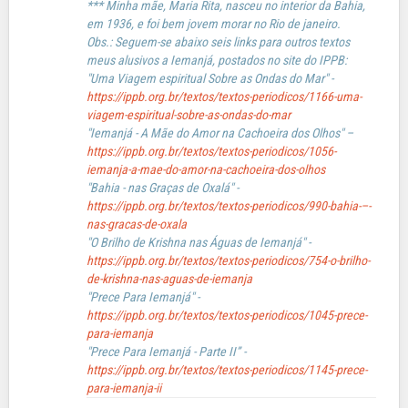
*** Minha mãe, Maria Rita, nasceu no interior da Bahia,
em 1936, e foi bem jovem morar no Rio de janeiro.
Obs.: Seguem-se abaixo seis links para outros textos
meus alusivos a Iemanjá, postados no site do IPPB:
"Uma Viagem espiritual Sobre as Ondas do Mar" -
https://ippb.org.br/textos/textos-periodicos/1166-uma-
viagem-espiritual-sobre-as-ondas-do-mar
"Iemanjá - A Mãe do Amor na Cachoeira dos Olhos" –
https://ippb.org.br/textos/textos-periodicos/1056-
iemanja-a-mae-do-amor-na-cachoeira-dos-olhos
"Bahia - nas Graças de Oxalá" -
https://ippb.org.br/textos/textos-periodicos/990-bahia-–-
nas-gracas-de-oxala
"O Brilho de Krishna nas Águas de Iemanjá" -
https://ippb.org.br/textos/textos-periodicos/754-o-brilho-
de-krishna-nas-aguas-de-iemanja
"Prece Para Iemanjá" -
https://ippb.org.br/textos/textos-periodicos/1045-prece-
para-iemanja
"Prece Para Iemanjá - Parte II” -
https://ippb.org.br/textos/textos-periodicos/1145-prece-
para-iemanja-ii