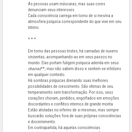
As pessoas usam máscaras, mas suas cores
denunciam seus interesses.
Cada consciência carrega em torno de si mesma a
atmosfera psíquica correspondente do que vive em seu
íntimo.
* * *
Em torno das pessoas tristes, há camadas de nuvens
cinzentas, acompanhando-as em seus passos no
mundo. Elas portam fuligem psíquica aderida em seus
chacras
**, mas não sabem disso e sentem-se infelizes
em qualquer contexto.
Há sombras psíquicas drenando suas melhores
possibilidades de crescimento. São vítimas de seu
temperamento sem transformação. Por isso, seus
corações choram, perdidos, engolfados em emoções
discordantes e conflitos internos de grande monta.
Estão atoladas no inferno de si mesmas, mas sempre
buscarão soluções fora de suas próprias consciências
e discernimento.
Em contrapartida, há aquelas consciências