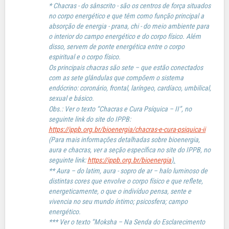
* Chacras - do sânscrito - são os centros de força situados
no corpo energético e que têm como função principal a
absorção de energia - prana, chi - do meio ambiente para
o interior do campo energético e do corpo físico. Além
disso, servem de ponte energética entre o corpo
espiritual e o corpo físico.
Os principais chacras são sete – que estão conectados
com as sete glândulas que compõem o sistema
endócrino: coronário, frontal, laríngeo, cardíaco, umbilical,
sexual e básico.
Obs.: Ver o texto “Chacras e Cura Psíquica – II”, no
seguinte link do site do IPPB:
https://ippb.org.br/bioenergia/chacras-e-cura-psiquica-ii
(Para mais informações detalhadas sobre bioenergia,
aura e chacras, ver a seção específica no site do IPPB, no
seguinte link:
https://ippb.org.br/bioenergia
).
** Aura – do latim, aura - sopro de ar – halo luminoso de
distintas cores que envolve o corpo físico e que reflete,
energeticamente, o que o indivíduo pensa, sente e
vivencia no seu mundo íntimo; psicosfera; campo
energético.
*** Ver o texto “Moksha – Na Senda do Esclarecimento