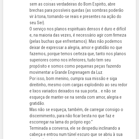
sem as coisas verdadeiras do Bom Espirito, abre
brechas para possíveis quedas (as sombras poderão
vir à tona, tornando-se reais e presentes na ação do
seu Ser).
O serviço nos planos espirituais densos é duro e difícil
e, na maioria das vezes, é necessário agir com firmeza
(pelas buchas que enfrentamos). Mas não podemos
deixar de expressar a alegria, amor e gratidão no que
fazemos, porque temos certeza que, tanto nos planos
superiores como nos inferiores, tudo tem seu
propósito e somos como pequenas peças fazendo
movimentar a Grande Engrenagem da Luz.
Por isso, bom menino, cumpra sua missão e siga
direitinho, mesmo com cargas explodindo ao seu redor
e lixos variados deixados na sua porta... e não se
esqueça de manter-se na senda com amor, alegria e
gratidão.
Mas não se esqueça, também, de carregar consigo o
discernimento, para não ficar besta no que faz e
escorregar na lama do próprio ego.”
Terminada a conversa, ele se despediu inclinando a
cabeça e entrou num túnel escuro que se abriu à sua