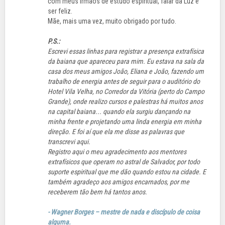
com meus irmãos de estudo espiritual, falar da Luz e
ser feliz.
Mãe, mais uma vez, muito obrigado por tudo.
P.S.:
Escrevi essas linhas para registrar a presença extrafísica
da baiana que apareceu para mim. Eu estava na sala da
casa dos meus amigos João, Eliana e João, fazendo um
trabalho de energia antes de seguir para o auditório do
Hotel Vila Velha, no Corredor da Vitória (perto do Campo
Grande), onde realizo cursos e palestras há muitos anos
na capital baiana... quando ela surgiu dançando na
minha frente e projetando uma linda energia em minha
direção. E foi aí que ela me disse as palavras que
transcrevi aqui.
Registro aqui o meu agradecimento aos mentores
extrafísicos que operam no astral de Salvador, por todo
suporte espiritual que me dão quando estou na cidade. E
também agradeço aos amigos encarnados, por me
receberem tão bem há tantos anos.
- Wagner Borges – mestre de nada e discípulo de coisa
alguma.