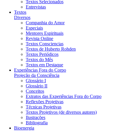
Textos Selecionados
Entrevistas
Textos
Diversos
Companhia do Amor
Especiais
Mentores Espirituais
Revista Online
Textos Consciencias
Textos de Huberto Rohden
Textos Periódicos
Textos do Mês
Textos em Destaque
Experiências Fora do Corpo
Projeção da Consciência
Glossário I
Glossário II
Conceitos
Extratos das Experiências Fora do Corpo
Reflexões Projetivas
Técnicas Projetivas
Textos Projetivos (de diversos autores)
Ilustrações
Bibliografia
Bioenergia