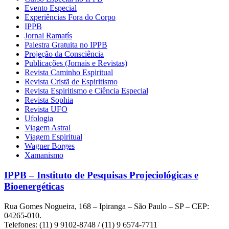
Evento Especial
Experiências Fora do Corpo
IPPB
Jornal Ramatís
Palestra Gratuita no IPPB
Projeção da Consciência
Publicações (Jornais e Revistas)
Revista Caminho Espiritual
Revista Cristã de Espiritismo
Revista Espiritismo e Ciência Especial
Revista Sophia
Revista UFO
Ufologia
Viagem Astral
Viagem Espiritual
Wagner Borges
Xamanismo
IPPB – Instituto de Pesquisas Projeciológicas e
Bioenergéticas
Rua Gomes Nogueira, 168 – Ipiranga – São Paulo – SP – CEP:
04265-010.
Telefones: (11) 9 9102-8748 / (11) 9 6574-7711