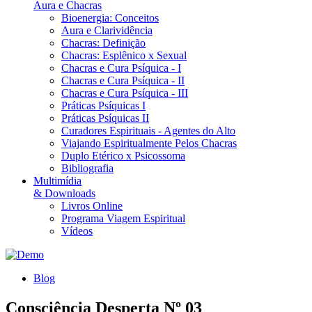
Aura e Chacras
Bioenergia: Conceitos
Aura e Clarividência
Chacras: Definição
Chacras: Esplênico x Sexual
Chacras e Cura Psíquica - I
Chacras e Cura Psíquica - II
Chacras e Cura Psíquica - III
Práticas Psíquicas I
Práticas Psíquicas II
Curadores Espirituais - Agentes do Alto
Viajando Espiritualmente Pelos Chacras
Duplo Etérico x Psicossoma
Bibliografia
Multimídia
& Downloads
Livros Online
Programa Viagem Espiritual
Vídeos
Blog
Consciência Desperta Nº 03