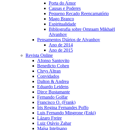
Porta do Amor
Causas e Poderes
Pequeno Recado Reencarnatório
Mago Branco
Espiritualidade
Bibliografia sobre Omraam Mikhaël
Aïvanhov
Pensamentos Diários de Aïvanhov
Ano de 2014
Ano de 2015
Revista Online
Afonso Santovito
Benedicto Cohen
Chrys Altran
Convidados
Dalton & Andrea
Eduardo Leidens
Dirce Bustamante
Fernando Golfar
Francisco O. (Frank)
Íris Regina Fernandes Poffo
Luis Fernando Mingrone (Enki)
Lázaro Freire
Luiz Otávio Zahar
Maísa Intelisano