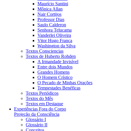
Maurício Santini
Mônica Allan
Nair Cortijos
Professor Dias
Saulo Calderon
Senhora Telucama
Vanderlei Oliveira
Vitor Hugo França
Washington da Silva
Textos Consciencias
Textos de Huberto Rohden
A Irmandade Invisível
Entre dois Mundos
Grandes Homens
O Homem Crístico
O Pecado de Minhas Orações
Tempestades Benéficas
Textos Periódicos
Textos do Mês
Textos em Destaque
Experiências Fora do Corpo
Projeção da Consciência
Glossário I
Glossário II
Conceitos