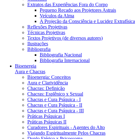
Extratos das Experiências Fora do Corpo
Pequeno Recado aos Projetores Astrais
Veículos da Alma
A Projeção da Consciência e Lucidez Extrafísica
Reflexões Projetivas
Técnicas Projetivas
Textos Projetivos (de diversos autores)
Ilustrações
Bibliografia
Bibliografia Nacional
Bibliografia Internacional
Bioenergia
Aura e Chacras
Bioenergia: Conceitos
Aura e Clarividência
Chacras: Definição
Chacras: Esplênico x Sexual
Chacras e Cura Psíquica - I
Chacras e Cura Psíquica - II
Chacras e Cura Psíquica - III
Práticas Psíquicas I
Práticas Psíquicas II
Curadores Espirituais - Agentes do Alto
Viajando Espiritualmente Pelos Chacras
Duplo Etérico x Psicossoma