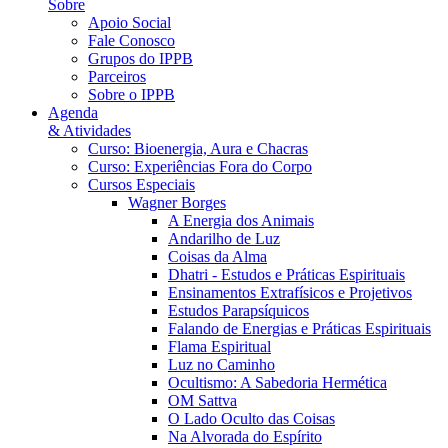
Sobre
Apoio Social
Fale Conosco
Grupos do IPPB
Parceiros
Sobre o IPPB
Agenda
& Atividades
Curso: Bioenergia, Aura e Chacras
Curso: Experiências Fora do Corpo
Cursos Especiais
Wagner Borges
A Energia dos Animais
Andarilho de Luz
Coisas da Alma
Dhatri - Estudos e Práticas Espirituais
Ensinamentos Extrafísicos e Projetivos
Estudos Parapsíquicos
Falando de Energias e Práticas Espirituais
Flama Espiritual
Luz no Caminho
Ocultismo: A Sabedoria Hermética
OM Sattva
O Lado Oculto das Coisas
Na Alvorada do Espírito