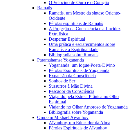
O Velocino de Ouro e o Coração
Ramatís
Ramatís, um Mestre da síntese Oriente-
Ocidente
Pérolas espirituais de Ramatís
A Projeção da Consciência e a Lucidez
Extrafísica
Despertar Espiritual
Uma prática e esclarecimentos sobre
Ramatís e a Espiritualidade
Bibliogradia sobre Ramatís
Paramahamsa Yogananda
Yogananda, um Iogue-Poeta-Divino
Pérolas Espirituais de Yogananda
Expansão da Consciência
Sonhos de Ser
Sussurros à Mãe Divina
Pescador da Consciência
Viajando pela Estrela Prânica no Olho
Espiritual
Viajando no Olhar Amoroso de Yogananda
Bibliografia sobre Yogananda
Omraam Mikhael Aïvanhov
Aïvanhov, um Educador da Alma
Pérolas Espirituais de Aïvanhov