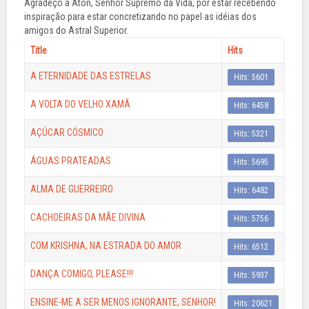
Agradeço a Aton, Senhor Supremo da Vida, por estar recebendo
inspiração para estar concretizando no papel as idéias dos
amigos do Astral Superior.
Title
Hits
A ETERNIDADE DAS ESTRELAS
Hits: 5601
A VOLTA DO VELHO XAMÃ
Hits: 6458
AÇÚCAR CÓSMICO
Hits: 5321
ÁGUAS PRATEADAS
Hits: 5695
ALMA DE GUERREIRO
Hits: 6482
CACHOEIRAS DA MÃE DIVINA
Hits: 5756
COM KRISHNA, NA ESTRADA DO AMOR
Hits: 6512
DANÇA COMIGO, PLEASE!!!
Hits: 5937
ENSINE-ME A SER MENOS IGNORANTE, SENHOR!
Hits: 20621