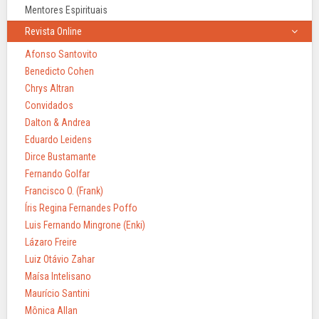
Mentores Espirituais
Revista Online
Afonso Santovito
Benedicto Cohen
Chrys Altran
Convidados
Dalton & Andrea
Eduardo Leidens
Dirce Bustamante
Fernando Golfar
Francisco O. (Frank)
Íris Regina Fernandes Poffo
Luis Fernando Mingrone (Enki)
Lázaro Freire
Luiz Otávio Zahar
Maísa Intelisano
Maurício Santini
Mônica Allan