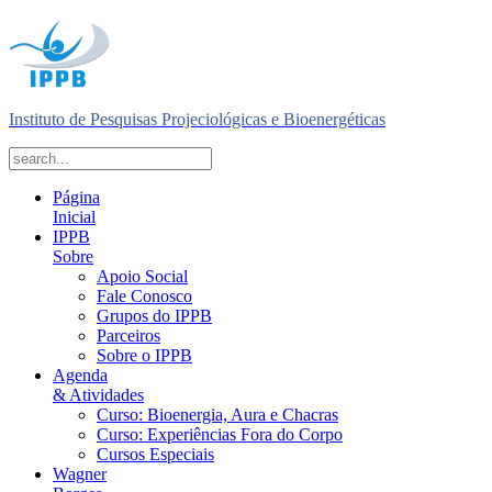
Instituto de Pesquisas Projeciológicas e Bioenergéticas
Página
Inicial
IPPB
Sobre
Apoio Social
Fale Conosco
Grupos do IPPB
Parceiros
Sobre o IPPB
Agenda
& Atividades
Curso: Bioenergia, Aura e Chacras
Curso: Experiências Fora do Corpo
Cursos Especiais
Wagner