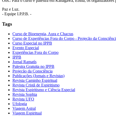
Obs.: Para o curso e palestra em Kanagawa, Ebina, os organizadores 
Paz e Luz.
- Equipe I.P.P.B. -
Tags
Curso de Bioenergia, Aura e Chacras
Curso de Experiências Fora do Corpo - Projeção da Consciênc
Curso Especial no IPPB
Evento Especial
Experiências Fora do Corpo
IPPB
Jornal Ramatís
Palestra Gratuita no IPPB
Projeção da Consciência
Publicações (Jornais e Revistas)
Revista Caminho Espiritual
Revista Cristã de Espiritismo
Revista Espiritismo e Ciência Especial
Revista Sophia
Revista UFO
Ufologia
Viagem Astral
Viagem Espiritual