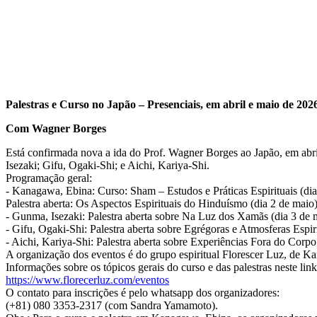
Palestras e Curso no Japão – Presenciais, em abril e maio de 202
Com Wagner Borges
Está confirmada nova a ida do Prof. Wagner Borges ao Japão, em abri
Isezaki; Gifu, Ogaki-Shi; e Aichi, Kariya-Shi.
Programação geral:
- Kanagawa, Ebina: Curso: Sham – Estudos e Práticas Espirituais (dias
Palestra aberta: Os Aspectos Espirituais do Hinduísmo (dia 2 de maio)
- Gunma, Isezaki: Palestra aberta sobre Na Luz dos Xamãs (dia 3 de 
- Gifu, Ogaki-Shi: Palestra aberta sobre Egrégoras e Atmosferas Espir
- Aichi, Kariya-Shi: Palestra aberta sobre Experiências Fora do Corpo
A organização dos eventos é do grupo espiritual Florescer Luz, de K
Informações sobre os tópicos gerais do curso e das palestras neste link
https://www.florecerluz.com/eventos
O contato para inscrições é pelo whatsapp dos organizadores:
(+81) 080 3353-2317 (com Sandra Yamamoto).