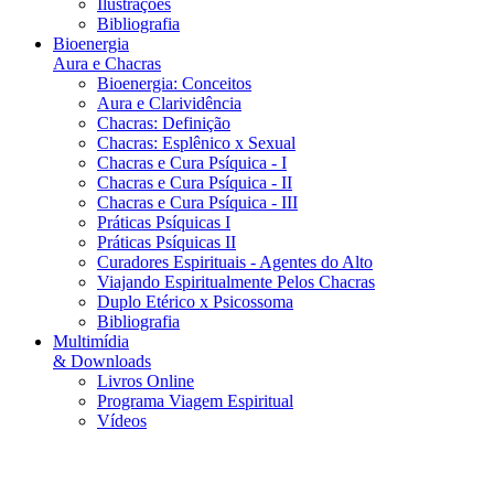
Ilustrações
Bibliografia
Bioenergia
Aura e Chacras
Bioenergia: Conceitos
Aura e Clarividência
Chacras: Definição
Chacras: Esplênico x Sexual
Chacras e Cura Psíquica - I
Chacras e Cura Psíquica - II
Chacras e Cura Psíquica - III
Práticas Psíquicas I
Práticas Psíquicas II
Curadores Espirituais - Agentes do Alto
Viajando Espiritualmente Pelos Chacras
Duplo Etérico x Psicossoma
Bibliografia
Multimídia
& Downloads
Livros Online
Programa Viagem Espiritual
Vídeos