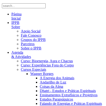
Página
Inicial
IPPB
Sobre
Apoio Social
Fale Conosco
Grupos do IPPB
Parceiros
Sobre o IPPB
Agenda
& Atividades
Curso: Bioenergia, Aura e Chacras
Curso: Experiências Fora do Corpo
Cursos Especiais
Wagner Borges
A Energia dos Animais
Andarilho de Luz
Coisas da Alma
Dhatri - Estudos e Práticas Espirituais
Ensinamentos Extrafísicos e Projetivos
Estudos Parapsíquicos
Falando de Energias e Práticas Espirituais