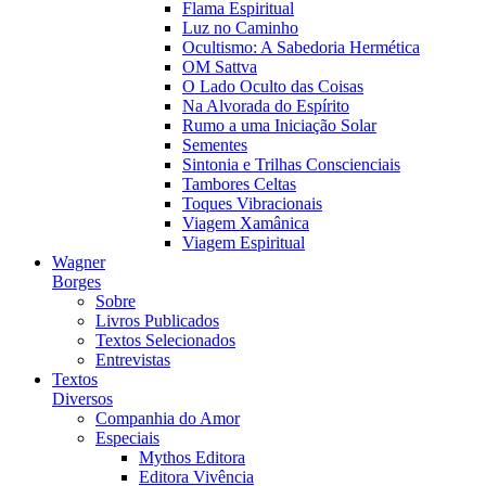
Flama Espiritual
Luz no Caminho
Ocultismo: A Sabedoria Hermética
OM Sattva
O Lado Oculto das Coisas
Na Alvorada do Espírito
Rumo a uma Iniciação Solar
Sementes
Sintonia e Trilhas Conscienciais
Tambores Celtas
Toques Vibracionais
Viagem Xamânica
Viagem Espiritual
Wagner
Borges
Sobre
Livros Publicados
Textos Selecionados
Entrevistas
Textos
Diversos
Companhia do Amor
Especiais
Mythos Editora
Editora Vivência