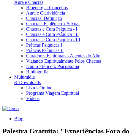
Aura e Chacras
Bioenergia: Conceitos
Aura e Clarividência
Chacras: Definição
Chacras: Esplênico x Sexual
Chacras e Cura Psíquica - I
Chacras e Cura Psíquica - II
Chacras e Cura Psíquica - III
Práticas Psíquicas I
Práticas Psíquicas II
Curadores Espirituais - Agentes do Alto
Viajando Espiritualmente Pelos Chacras
Duplo Etérico x Psicossoma
Bibliografia
Multimídia
& Downloads
Livros Online
Programa Viagem Espiritual
Vídeos
Blog
Palestra Gratuita: "Experiências Fora do