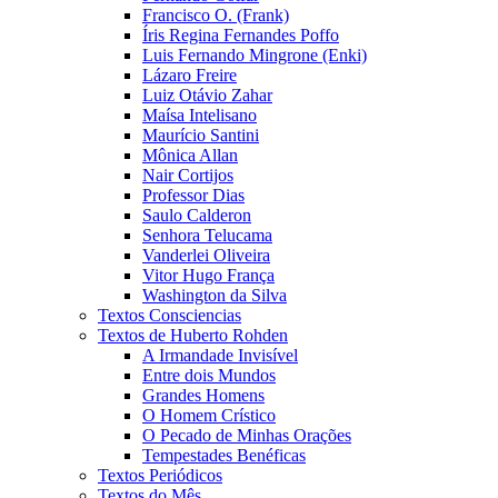
Francisco O. (Frank)
Íris Regina Fernandes Poffo
Luis Fernando Mingrone (Enki)
Lázaro Freire
Luiz Otávio Zahar
Maísa Intelisano
Maurício Santini
Mônica Allan
Nair Cortijos
Professor Dias
Saulo Calderon
Senhora Telucama
Vanderlei Oliveira
Vitor Hugo França
Washington da Silva
Textos Consciencias
Textos de Huberto Rohden
A Irmandade Invisível
Entre dois Mundos
Grandes Homens
O Homem Crístico
O Pecado de Minhas Orações
Tempestades Benéficas
Textos Periódicos
Textos do Mês