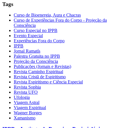
Tags
Curso de Bioenergia, Aura e Chacras
Curso de Experiências Fora do Corpo - Projeção da
Consciência
Curso Especial no IPPB
Evento Especial
Experiências Fora do Corpo
IPPB
Jornal Ramatís
Palestra Gratuita no IPPB
Projeção da Consciência
Publicações (Jornais e Revistas)
Revista Caminho Espiritual
Revista Cristã de Espiritismo
Revista Espiritismo e Ciência Especial
Revista Sophia
Revista UFO
Ufologia
Viagem Astral
Viagem Espiritual
Wagner Borges
Xamanismo