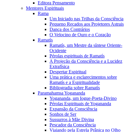
Editora Pensamento
Mentores Espirituais
Rama
Um Iniciado nas Trilhas da Consciência
Pequeno Recados aos Projetores Astrais
Dança dos Contrários
O Velocino de Ouro e o Coração
Ramatís
Ramatís, um Mestre da síntese Oriente-
Ocidente
Pérolas espirituais de Ramatís
A Projeção da Consciência e a Lucidez
Extrafísica
Despertar Espiritual
Uma prática e esclarecimentos sobre
Ramatís e a Espiritualidade
Bibliogradia sobre Ramatís
Paramahamsa Yogananda
Yogananda, um Iogue-Poeta-Divino
Pérolas Espirituais de Yogananda
Expansão da Consciência
Sonhos de Ser
Sussurros à Mãe Divina
Pescador da Consciência
Viajando pela Estrela Prânica no Olho