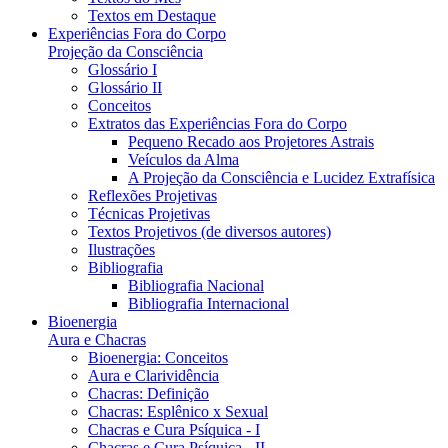
Textos em Destaque
Experiências Fora do Corpo
Projeção da Consciência
Glossário I
Glossário II
Conceitos
Extratos das Experiências Fora do Corpo
Pequeno Recado aos Projetores Astrais
Veículos da Alma
A Projeção da Consciência e Lucidez Extrafísica
Reflexões Projetivas
Técnicas Projetivas
Textos Projetivos (de diversos autores)
Ilustrações
Bibliografia
Bibliografia Nacional
Bibliografia Internacional
Bioenergia
Aura e Chacras
Bioenergia: Conceitos
Aura e Clarividência
Chacras: Definição
Chacras: Esplênico x Sexual
Chacras e Cura Psíquica - I
Chacras e Cura Psíquica - II