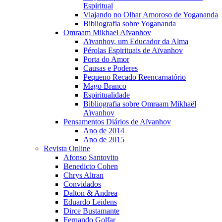
Espiritual
Viajando no Olhar Amoroso de Yogananda
Bibliografia sobre Yogananda
Omraam Mikhael Aïvanhov
Aïvanhov, um Educador da Alma
Pérolas Espirituais de Aïvanhov
Porta do Amor
Causas e Poderes
Pequeno Recado Reencarnatório
Mago Branco
Espiritualidade
Bibliografia sobre Omraam Mikhaël
Aïvanhov
Pensamentos Diários de Aïvanhov
Ano de 2014
Ano de 2015
Revista Online
Afonso Santovito
Benedicto Cohen
Chrys Altran
Convidados
Dalton & Andrea
Eduardo Leidens
Dirce Bustamante
Fernando Golfar