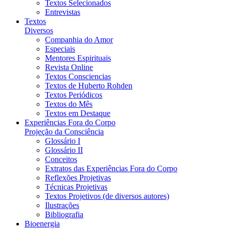
Textos Selecionados
Entrevistas
Textos
Diversos
Companhia do Amor
Especiais
Mentores Espirituais
Revista Online
Textos Consciencias
Textos de Huberto Rohden
Textos Periódicos
Textos do Mês
Textos em Destaque
Experiências Fora do Corpo
Projeção da Consciência
Glossário I
Glossário II
Conceitos
Extratos das Experiências Fora do Corpo
Reflexões Projetivas
Técnicas Projetivas
Textos Projetivos (de diversos autores)
Ilustrações
Bibliografia
Bioenergia