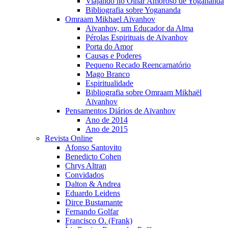
Viajando no Olhar Amoroso de Yogananda
Bibliografia sobre Yogananda
Omraam Mikhael Aïvanhov
Aïvanhov, um Educador da Alma
Pérolas Espirituais de Aïvanhov
Porta do Amor
Causas e Poderes
Pequeno Recado Reencarnatório
Mago Branco
Espiritualidade
Bibliografia sobre Omraam Mikhaël
Aïvanhov
Pensamentos Diários de Aïvanhov
Ano de 2014
Ano de 2015
Revista Online
Afonso Santovito
Benedicto Cohen
Chrys Altran
Convidados
Dalton & Andrea
Eduardo Leidens
Dirce Bustamante
Fernando Golfar
Francisco O. (Frank)