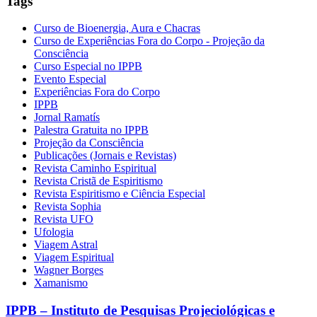
Tags
Curso de Bioenergia, Aura e Chacras
Curso de Experiências Fora do Corpo - Projeção da
Consciência
Curso Especial no IPPB
Evento Especial
Experiências Fora do Corpo
IPPB
Jornal Ramatís
Palestra Gratuita no IPPB
Projeção da Consciência
Publicações (Jornais e Revistas)
Revista Caminho Espiritual
Revista Cristã de Espiritismo
Revista Espiritismo e Ciência Especial
Revista Sophia
Revista UFO
Ufologia
Viagem Astral
Viagem Espiritual
Wagner Borges
Xamanismo
IPPB – Instituto de Pesquisas Projeciológicas e