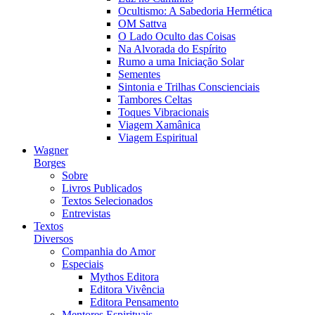
Ocultismo: A Sabedoria Hermética
OM Sattva
O Lado Oculto das Coisas
Na Alvorada do Espírito
Rumo a uma Iniciação Solar
Sementes
Sintonia e Trilhas Conscienciais
Tambores Celtas
Toques Vibracionais
Viagem Xamânica
Viagem Espiritual
Wagner
Borges
Sobre
Livros Publicados
Textos Selecionados
Entrevistas
Textos
Diversos
Companhia do Amor
Especiais
Mythos Editora
Editora Vivência
Editora Pensamento
Mentores Espirituais