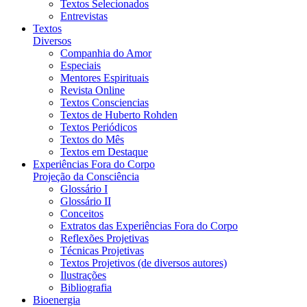
Textos Selecionados
Entrevistas
Textos
Diversos
Companhia do Amor
Especiais
Mentores Espirituais
Revista Online
Textos Consciencias
Textos de Huberto Rohden
Textos Periódicos
Textos do Mês
Textos em Destaque
Experiências Fora do Corpo
Projeção da Consciência
Glossário I
Glossário II
Conceitos
Extratos das Experiências Fora do Corpo
Reflexões Projetivas
Técnicas Projetivas
Textos Projetivos (de diversos autores)
Ilustrações
Bibliografia
Bioenergia