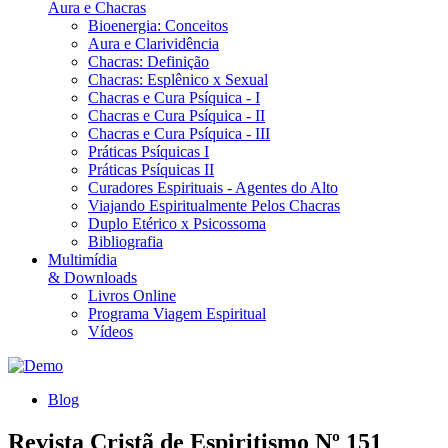
Aura e Chacras
Bioenergia: Conceitos
Aura e Clarividência
Chacras: Definição
Chacras: Esplênico x Sexual
Chacras e Cura Psíquica - I
Chacras e Cura Psíquica - II
Chacras e Cura Psíquica - III
Práticas Psíquicas I
Práticas Psíquicas II
Curadores Espirituais - Agentes do Alto
Viajando Espiritualmente Pelos Chacras
Duplo Etérico x Psicossoma
Bibliografia
Multimídia
& Downloads
Livros Online
Programa Viagem Espiritual
Vídeos
Blog
Revista Cristã de Espiritismo Nº 151