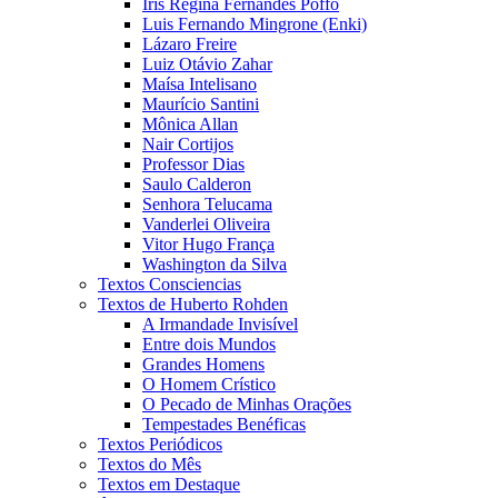
Íris Regina Fernandes Poffo
Luis Fernando Mingrone (Enki)
Lázaro Freire
Luiz Otávio Zahar
Maísa Intelisano
Maurício Santini
Mônica Allan
Nair Cortijos
Professor Dias
Saulo Calderon
Senhora Telucama
Vanderlei Oliveira
Vitor Hugo França
Washington da Silva
Textos Consciencias
Textos de Huberto Rohden
A Irmandade Invisível
Entre dois Mundos
Grandes Homens
O Homem Crístico
O Pecado de Minhas Orações
Tempestades Benéficas
Textos Periódicos
Textos do Mês
Textos em Destaque