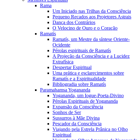
Rama
Um Iniciado nas Trilhas da Consciência
Pequeno Recados aos Projetores Astrais
Dança dos Contrários
O Velocino de Ouro e o Coração
Ramatís
Ramatís, um Mestre da síntese Oriente-
Ocidente
Pérolas espirituais de Ramatís
A Projeção da Consciência e a Lucidez
Extrafísica
Despertar Espiritual
Uma prática e esclarecimentos sobre
Ramatís e a Espiritualidade
Bibliogradia sobre Ramatís
Paramahamsa Yogananda
Yogananda, um Iogue-Poeta-Divino
Pérolas Espirituais de Yogananda
Expansão da Consciência
Sonhos de Ser
Sussurros à Mãe Divina
Pescador da Consciência
Viajando pela Estrela Prânica no Olho
Espiritual