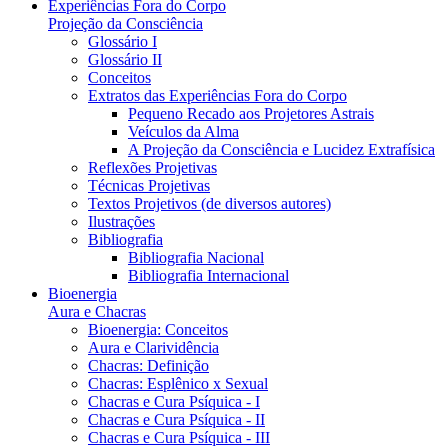
Experiências Fora do Corpo
Projeção da Consciência
Glossário I
Glossário II
Conceitos
Extratos das Experiências Fora do Corpo
Pequeno Recado aos Projetores Astrais
Veículos da Alma
A Projeção da Consciência e Lucidez Extrafísica
Reflexões Projetivas
Técnicas Projetivas
Textos Projetivos (de diversos autores)
Ilustrações
Bibliografia
Bibliografia Nacional
Bibliografia Internacional
Bioenergia
Aura e Chacras
Bioenergia: Conceitos
Aura e Clarividência
Chacras: Definição
Chacras: Esplênico x Sexual
Chacras e Cura Psíquica - I
Chacras e Cura Psíquica - II
Chacras e Cura Psíquica - III