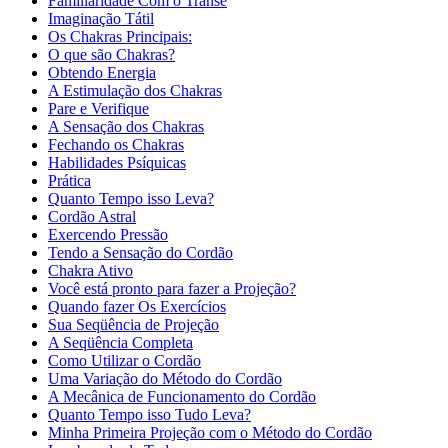
Familiaridade Com o Transe
Imaginação Tátil
Os Chakras Principais:
O que são Chakras?
Obtendo Energia
A Estimulação dos Chakras
Pare e Verifique
A Sensação dos Chakras
Fechando os Chakras
Habilidades Psíquicas
Prática
Quanto Tempo isso Leva?
Cordão Astral
Exercendo Pressão
Tendo a Sensação do Cordão
Chakra Ativo
Você está pronto para fazer a Projeção?
Quando fazer Os Exercícios
Sua Seqüência de Projeção
A Seqüência Completa
Como Utilizar o Cordão
Uma Variação do Método do Cordão
A Mecânica de Funcionamento do Cordão
Quanto Tempo isso Tudo Leva?
Minha Primeira Projeção com o Método do Cordão