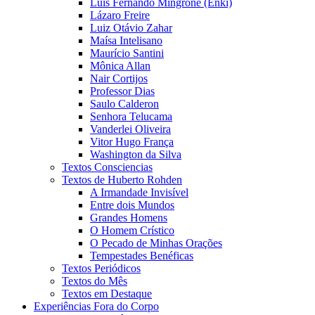
Luis Fernando Mingrone (Enki)
Lázaro Freire
Luiz Otávio Zahar
Maísa Intelisano
Maurício Santini
Mônica Allan
Nair Cortijos
Professor Dias
Saulo Calderon
Senhora Telucama
Vanderlei Oliveira
Vitor Hugo França
Washington da Silva
Textos Consciencias
Textos de Huberto Rohden
A Irmandade Invisível
Entre dois Mundos
Grandes Homens
O Homem Crístico
O Pecado de Minhas Orações
Tempestades Benéficas
Textos Periódicos
Textos do Mês
Textos em Destaque
Experiências Fora do Corpo