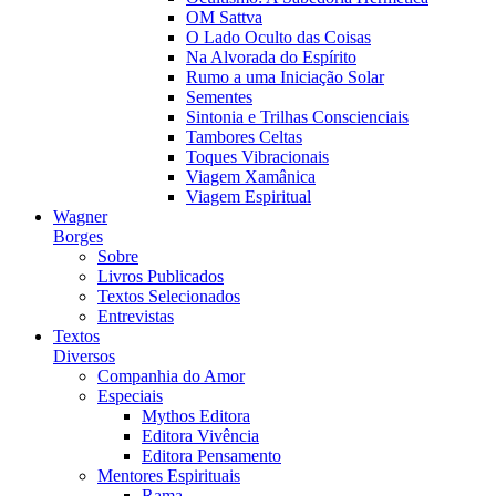
OM Sattva
O Lado Oculto das Coisas
Na Alvorada do Espírito
Rumo a uma Iniciação Solar
Sementes
Sintonia e Trilhas Conscienciais
Tambores Celtas
Toques Vibracionais
Viagem Xamânica
Viagem Espiritual
Wagner
Borges
Sobre
Livros Publicados
Textos Selecionados
Entrevistas
Textos
Diversos
Companhia do Amor
Especiais
Mythos Editora
Editora Vivência
Editora Pensamento
Mentores Espirituais
Rama