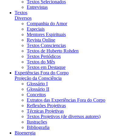
Textos Selecionados
Entrevistas
Textos
Diversos
Companhia do Amor
Especiais
Mentores Espirituais
Revista Online
Textos Consciencias
Textos de Huberto Rohden
Textos Periódicos
Textos do Mês
Textos em Destaque
Experiências Fora do Corpo
Projeção da Consciência
Glossário I
Glossário II
Conceitos
Extratos das Experiências Fora do Corpo
Reflexões Projetivas
Técnicas Projetivas
Textos Projetivos (de diversos autores)
Ilustrações
Bibliografia
Bioenergia