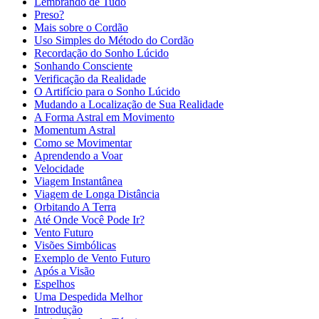
Lembrando de Tudo
Preso?
Mais sobre o Cordão
Uso Simples do Método do Cordão
Recordação do Sonho Lúcido
Sonhando Consciente
Verificação da Realidade
O Artifício para o Sonho Lúcido
Mudando a Localização de Sua Realidade
A Forma Astral em Movimento
Momentum Astral
Como se Movimentar
Aprendendo a Voar
Velocidade
Viagem Instantânea
Viagem de Longa Distância
Orbitando A Terra
Até Onde Você Pode Ir?
Vento Futuro
Visões Simbólicas
Exemplo de Vento Futuro
Após a Visão
Espelhos
Uma Despedida Melhor
Introdução