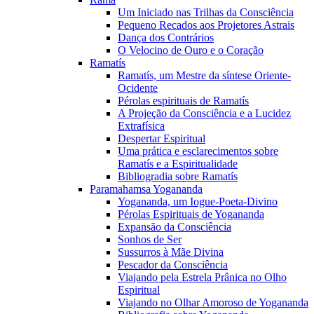
Um Iniciado nas Trilhas da Consciência
Pequeno Recados aos Projetores Astrais
Dança dos Contrários
O Velocino de Ouro e o Coração
Ramatís
Ramatís, um Mestre da síntese Oriente-
Ocidente
Pérolas espirituais de Ramatís
A Projeção da Consciência e a Lucidez
Extrafísica
Despertar Espiritual
Uma prática e esclarecimentos sobre
Ramatís e a Espiritualidade
Bibliogradia sobre Ramatís
Paramahamsa Yogananda
Yogananda, um Iogue-Poeta-Divino
Pérolas Espirituais de Yogananda
Expansão da Consciência
Sonhos de Ser
Sussurros à Mãe Divina
Pescador da Consciência
Viajando pela Estrela Prânica no Olho
Espiritual
Viajando no Olhar Amoroso de Yogananda