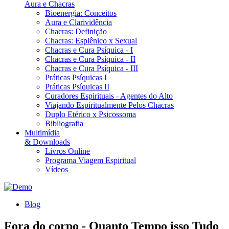
Aura e Chacras
Bioenergia: Conceitos
Aura e Clarividência
Chacras: Definição
Chacras: Esplênico x Sexual
Chacras e Cura Psíquica - I
Chacras e Cura Psíquica - II
Chacras e Cura Psíquica - III
Práticas Psíquicas I
Práticas Psíquicas II
Curadores Espirituais - Agentes do Alto
Viajando Espiritualmente Pelos Chacras
Duplo Etérico x Psicossoma
Bibliografia
Multimídia
& Downloads
Livros Online
Programa Viagem Espiritual
Vídeos
Blog
Fora do corpo - Quanto Tempo isso Tudo