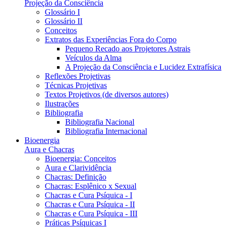
Projeção da Consciência
Glossário I
Glossário II
Conceitos
Extratos das Experiências Fora do Corpo
Pequeno Recado aos Projetores Astrais
Veículos da Alma
A Projeção da Consciência e Lucidez Extrafísica
Reflexões Projetivas
Técnicas Projetivas
Textos Projetivos (de diversos autores)
Ilustrações
Bibliografia
Bibliografia Nacional
Bibliografia Internacional
Bioenergia
Aura e Chacras
Bioenergia: Conceitos
Aura e Clarividência
Chacras: Definição
Chacras: Esplênico x Sexual
Chacras e Cura Psíquica - I
Chacras e Cura Psíquica - II
Chacras e Cura Psíquica - III
Práticas Psíquicas I