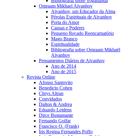
Bibliografia sobre Yogananda
Omraam Mikhael Aïvanhov
Aïvanhov, um Educador da Alma
Pérolas Espirituais de Aïvanhov
Porta do Amor
Causas e Poderes
Pequeno Recado Reencarnatório
Mago Branco
Espiritualidade
Bibliografia sobre Omraam Mikhaël
Aïvanhov
Pensamentos Diários de Aïvanhov
Ano de 2014
Ano de 2015
Revista Online
Afonso Santovito
Benedicto Cohen
Chrys Altran
Convidados
Dalton & Andrea
Eduardo Leidens
Dirce Bustamante
Fernando Golfar
Francisco O. (Frank)
Íris Regina Fernandes Poffo