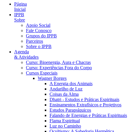
Página
Inicial
IPPB
Sobre
Apoio Social
Fale Conosco
Grupos do IPPB
Parceiros
Sobre o IPPB
Agenda
& Atividades
Curso: Bioenergia, Aura e Chacras
Curso: Experiências Fora do Corpo
Cursos Especiais
Wagner Borges
A Energia dos Animais
Andarilho de Luz
Coisas da Alma
Dhatri - Estudos e Práticas Espirituais
Ensinamentos Extrafísicos e Projetivos
Estudos Parapsíquicos
Falando de Energias e Práticas Espirituais
Flama Espiritual
Luz no Caminho
Ocultismo: A Sabedoria Hermética