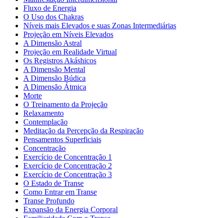
Fluxo de Energia
O Uso dos Chakras
Níveis mais Elevados e suas Zonas Intermediárias
Projeção em Níveis Elevados
A Dimensão Astral
Projeção em Realidade Virtual
Os Registros Akáshicos
A Dimensão Mental
A Dimensão Búdica
A Dimensão Átmica
Morte
O Treinamento da Projeção
Relaxamento
Contemplação
Meditação da Percepção da Respiração
Pensamentos Superficiais
Concentração
Exercício de Concentração 1
Exercício de Concentração 2
Exercício de Concentração 3
O Estado de Transe
Como Entrar em Transe
Transe Profundo
Expansão da Energia Corporal