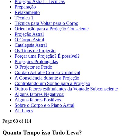
Projeção Astral - Técnicas
Preparação
Relaxamento
Técnica 1
Técnica para Voltar para o Corpo
Orientação para a Projeção Consciente
Projeção Astral
O Corpo Astral
Catalepsia Astral
Os Tipos de Projeção
Forçar uma Projeção? É possível?
Projeções Prolongadas
O Projetor se Perde
Cordão Astral e Cordão Umbilical
A Consciência durante a Projeção
Controlando um Sonho para a Projeção
Outros fatores estimulantes da Vontade Subconsciente
Alguns fatores Negativos:
Alguns fatores Positivos
Sobre o Corpo e o Plano Astral
All Pages
Page 68 of 114
Quanto Tempo isso Tudo Leva?